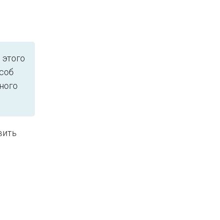
 этого
особ
ного
вить