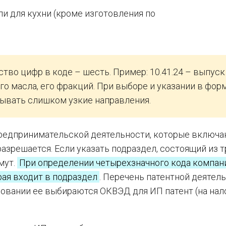
ли для кухни (кроме изготовления по
во цифр в коде – шесть. Пример: 10.41.24 – выпуск
о масла, его фракций. При выборе и указании в фор
зывать слишком узкие направления.
редпринимательской деятельности, которые включ
азрешается. Если указать подраздел, состоящий из т
мут.
При определении четырехзначного кода компан
рая входит в подраздел
. Перечень патентной деятел
сновании ее выбираются ОКВЭД для ИП патент (на на