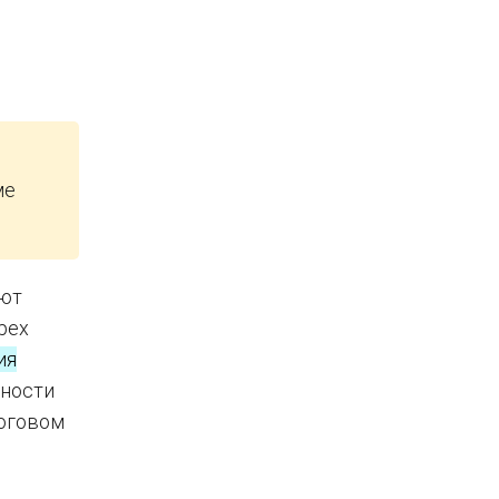
ме
ают
рех
ия
ьности
логовом