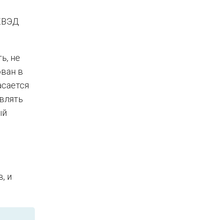
ОКВЭД
ь, не
ован в
асается
авлять
ый
, и