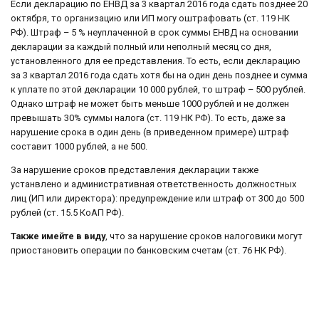
Если декларацию по ЕНВД за 3 квартал 2016 года сдать позднее 20
октября, то организацию или ИП могу оштрафовать (ст. 119 НК
РФ). Штраф – 5 % неуплаченной в срок суммы ЕНВД на основании
декларации за каждый полный или неполный месяц со дня,
установленного для ее представления. То есть, если декларацию
за 3 квартал 2016 года сдать хотя бы на один день позднее и сумма
к уплате по этой декларации 10 000 рублей, то штраф – 500 рублей.
Однако штраф не может быть меньше 1000 рублей и не должен
превышать 30% суммы налога (ст. 119 НК РФ). То есть, даже за
нарушение срока в один день (в приведенном примере) штраф
составит 1000 рублей, а не 500.
За нарушение сроков представления декларации также
устанвлено и административная ответственность должностных
лиц (ИП или директора): предупреждение или штраф от 300 до 500
рублей (ст. 15.5 КоАП РФ).
Также имейте в виду
, что за нарушение сроков налоговики могут
приостановить операции по банковским счетам (ст. 76 НК РФ).