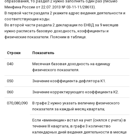
образования, то раздел 2 нужно заполнить один раз (письмо
Минфина России от 22.07. 2013 № 03-11-11/28613).
В первой части раздела 2 укажите адрес ведения деятельности и
соответствующие коды.
Во второй части раздела 2 декларации по ЕНВД за 9 месяцев
нужно расписать базовую доходность, коэффициенты и
физические показатели. Поясним в таблице.
Строки
Показатель
040
Месячная базовая доходность на единицу
физического показателя.
050
Значение коэффициента-дефлятора К1.
060
Значение корректирующего коэффициента К2.
070,080,090
В графе 2 нужно указать величину физического
показателя за каждый месяц квартала;
Если «вмененщик» встал на учет (снялся с учета) в
течение III квартала, в графе 3 количество
календарных дней ведения деятельности в месяце