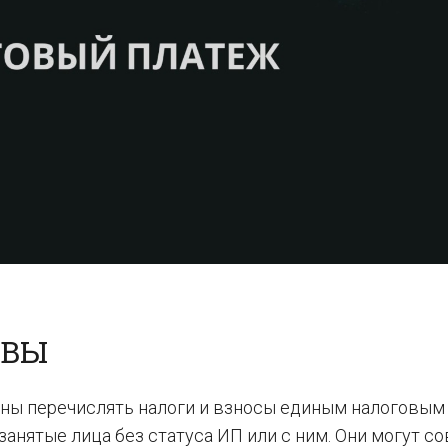
ОВЫ
жны перечислять налоги и взносы единым налоговым
нятые лица без статуса ИП или с ним. Они могут с