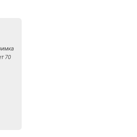
доимка
ет 70