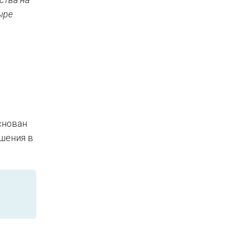
ыре
снован
ршения в