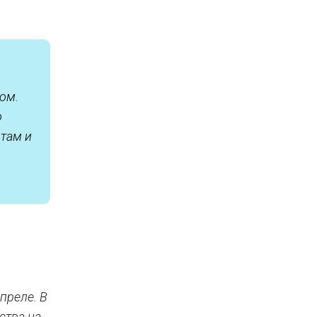
ом.
о
там и
преле. В
ства на