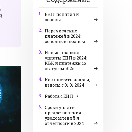
,
1.
ЕНП: понятия и
й
основы
ы
2.
Перечисление
платежей в 2024:
основные нюансы
3.
Новые правила
уплаты ЕНП в 2024:
КБК и платежки со
статусом «02»
4.
Как платить налоги,
взносы с 01.01.2024
5.
Работа с ЕНП
6.
Сроки уплаты,
предоставления
уведомлений и
отчетности в 2024