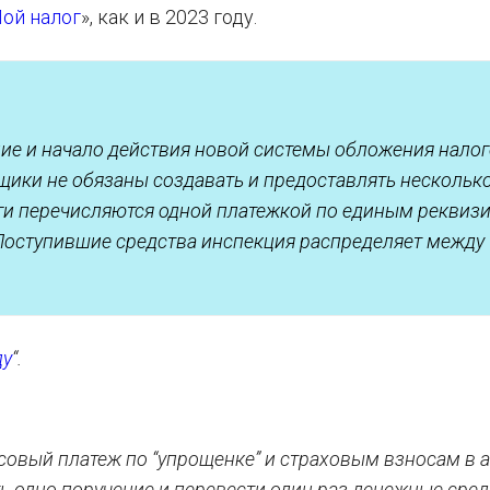
ой налог
», как и в 2023 году.
ие и начало действия новой системы обложения налог
ьщики не обязаны создавать и предоставлять нескольк
ги перечисляются одной платежкой по единым реквизи
Поступившие средства инспекция распределяет между
ду
“.
совый платеж по “упрощенке” и страховым взносам в а
ь одно поручение и перевести один раз денежные сред