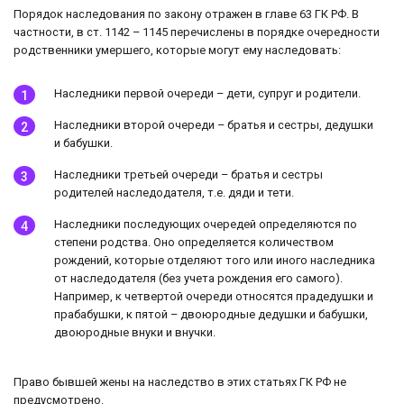
Порядок наследования по закону отражен в главе 63 ГК РФ. В
частности, в ст. 1142 – 1145 перечислены в порядке очередности
родственники умершего, которые могут ему наследовать:
Наследники первой очереди – дети, супруг и родители.
Наследники второй очереди – братья и сестры, дедушки
и бабушки.
Наследники третьей очереди – братья и сестры
родителей наследодателя, т.е. дяди и тети.
Наследники последующих очередей определяются по
степени родства. Оно определяется количеством
рождений, которые отделяют того или иного наследника
от наследодателя (без учета рождения его самого).
Например, к четвертой очереди относятся прадедушки и
прабабушки, к пятой – двоюродные дедушки и бабушки,
двоюродные внуки и внучки.
Право бывшей жены на наследство в этих статьях ГК РФ не
предусмотрено.