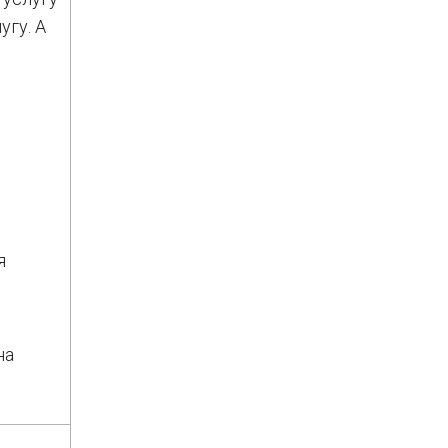
угу. А
я
на