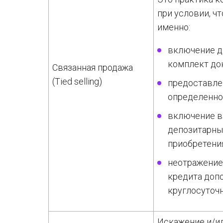
при условии, чт
именно:
включение д
комплект до
Связанная продажа
(Tied selling)
предоставле
определенног
включение в
депозитарны
приобретения
неотражение
кредита допо
круглосуточ
Искажение и/и