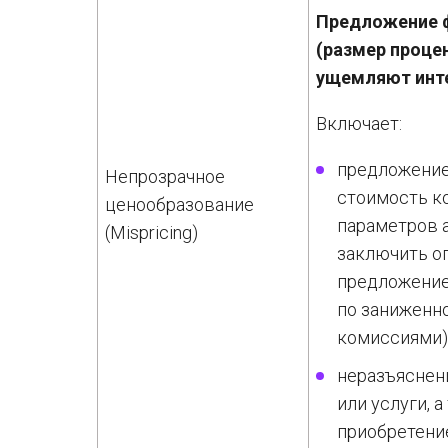
Предложение ф
(размер процен
ущемляют инт
Включает:
предложение
Непрозрачное
стоимость к
ценообразование
параметров 
(Mispricing)
заключить о
предложение
по заниженн
комиссиями)
неразъяснен
или услуги, 
приобретени