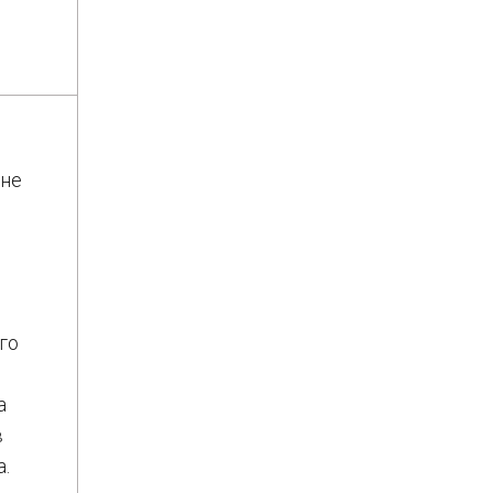
ене
го
а
в
.