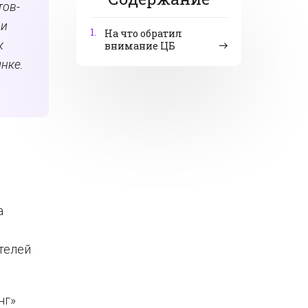
тов-
 и
1.
На что обратил
к
внимание ЦБ
нке.
а
о
телей
нг»