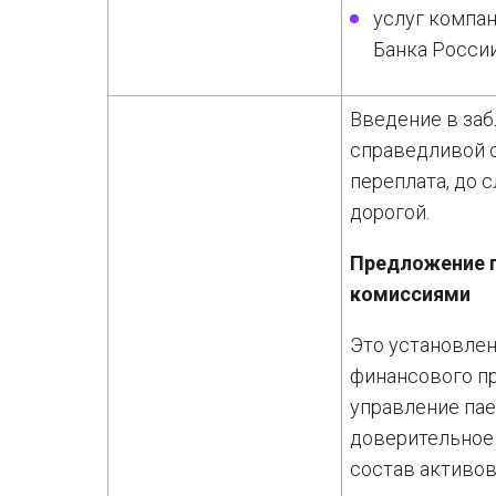
услуг компа
Банка России
Введение в за
справедливой с
переплата, до 
дорогой.
Предложение п
комиссиями
Это установлен
финансового пр
управление па
доверительное
состав активов