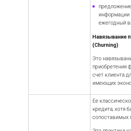
предложение
информации 
ежегодный в
Навязывание п
(Churning)
Это навязыван
приобретения ф
счет клиента д
имеющих эконо
Ее классическо
кредита, хотя 
сопоставимых п
Это практика к