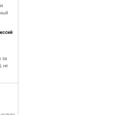
ия
нный
миссий
 за
, не
 услугу