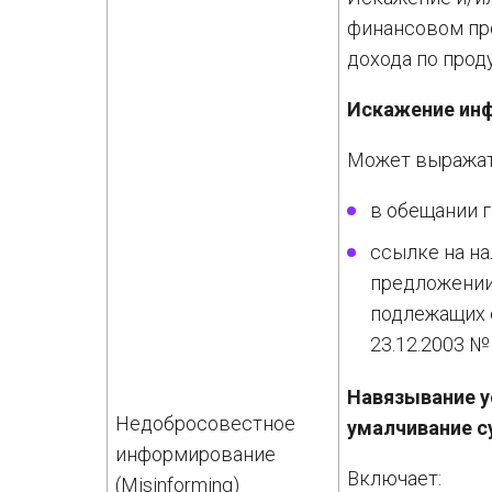
финансовом про
дохода по прод
Искажение инф
Может выражат
в обещании г
ссылке на на
предложении
подлежащих 
23.12.2003 №
Навязывание у
Недобросовестное
умалчивание 
информирование
Включает:
(Misinforming)