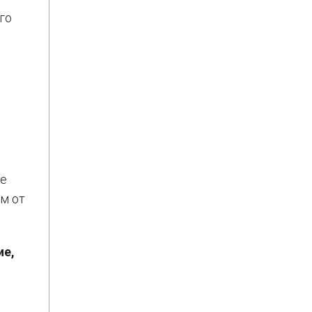
го
не
м от
ие,