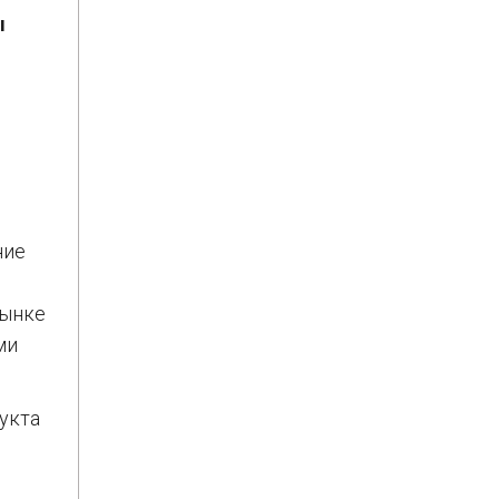
ы
ние
рынке
ми
укта