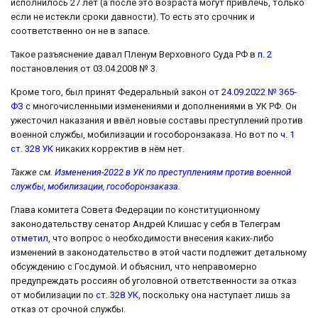
исполнилось 27 лет (а после это возраста могут привлечь, только
если не истекли сроки давности). То есть это срочник и
соответственно он не в запасе.
Такое разъяснение давал Пленум Верховного Суда РФ в
п. 2
постановления от 03.04.2008 № 3.
Кроме того, был принят Федеральный закон
от 24.09.2022 № 365-
ФЗ
с многочисленными изменениями и дополнениями в УК РФ. Он
ужесточил наказания и ввёл новые составы преступлений против
военной службы, мобилизации и гособоронзаказа. Но вот по
ч. 1
ст. 328 УК
никаких корректив в нём нет.
Также см.
Изменения-2022 в УК по преступлениям против военной
службы, мобилизации, гособоронзаказа
.
Глава комитета Совета Федерации по конституционному
законодательству сенатор Андрей Клишас у себя в Телеграм
отметил
, что вопрос о необходимости внесения каких-либо
изменений в законодательство в этой части подлежит детальному
обсуждению с Госдумой. И объяснил, что неправомерно
предупреждать россиян об уголовной ответственности за отказ
от мобилизации по
ст. 328 УК
, поскольку она наступает лишь за
отказ от срочной службы.