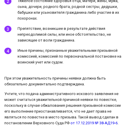
Тяжелое состояние здоровья отца, матери, жены, мужа,
сына, дочери, родного брата, родной сестры, дедушки,
бабушки или усыновителя гражданина либо участие в их
похоронах.
Препятствие, возникшее в результате действия
непреодолимой силы, или иное обстоятельство, не
зависящее от воли гражданина.
Иные причины, признанные уважительными призывной
комиссией, комиссией по первоначальной постановке на
воинский учет или судом.
При этом уважительность причины неявки должна быть
обязательно документально подтверждена.
Учтите, что подача административного искового заявления не
может считаться уважительной причиной неявки по повестке,
поскольку в случае обжалования решения призывной комиссии
его выполнение приостанавливается, что не дает права не
являться по повестке в место призыва. Такой вывод сделан в
постановлении Верховного Суда РФ
от 17.12.2019 № 38-АД19-6
.