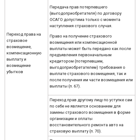
Передача прав потерпевшего
(выгодоприобретателя) по договору
ОСАГО допустима только с момента
наступления страхового случая.
Переход права на
Право на получение страхового
страховое
возмещения или компенсационной
возмещение,
выплаты может быть передано как после
компенсационную
предъявления первоначальным
выплату и
кредитором (потерпевшим,
возмещение
выгодоприобретателем) требования о
убытков
выплате страхового возмещения, так и
после получения им части возмещения или
выплаты (п. 67).
Переход прав другому лицу по уступке сам
по себе не является основанием для
замены страхового возмещения в форме
организации и оплаты
восстановительного ремонта авто на
страховую выплату (п. 70).