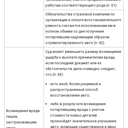
работам соответствующего рода (п. 61).
Обязательства страховой компании по
организации и оплате восстановительного
ремонта считаются исполненными им в
полном объеме со дня получения
потерпевшим надлежащим образом
отремонтированного авто (п. 62).
Суд может уменьшить размер возмещения
ущерба к выплате причинителем вреда,
если последний докажет или из
обстоятельств дела очевидно следует,
что (п. 63):
есть иной, более разумный и
распространенный способ
восстановления авто;
либо в результате возмещения
потерпевшему вреда с учетом
Возмещение вреда
стоимости новых деталей
лицом,
произойдет значительное улучшение
застраховавшим
авто, влекущее существенное и явно
свою