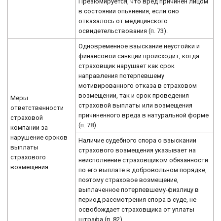
Презюмируется, что вред причинен лицом
в состоянии опьянения, если оно
отказалось от медицинского
освидетельствования (п. 73).
Одновременное взыскание неустойки и
финансовой санкции происходит, когда
страховщик нарушает как срок
направления потерпевшему
мотивированного отказа в страховом
возмещении, так и срок проведения
Меры
страховой выплаты или возмещения
ответственности
причиненного вреда в натуральной форме
страховой
(п. 78).
компании за
нарушение сроков
Наличие судебного спора о взыскании
выплаты
страхового возмещения указывает на
страхового
неисполнение страховщиком обязанности
возмещения
по его выплате в добровольном порядке,
поэтому страховое возмещение,
выплаченное потерпевшему-физлицу в
период рассмотрения спора в суде, не
освобождает страховщика от уплаты
штрафа (п. 82).