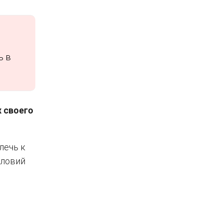
ь в
х своего
лечь к
словий