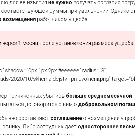
елю для ее изъятия
не нужно
получать согласия сотр
соответствующей суммы при увольнении. Однако э
о возмещения
работником ущерба.
м через 1 месяц после установления размера ущерба.
c” shadow=”0px 1px 2px #eeeeee” radius=”3″
ds/2020/10/skhema-dejstvij-pri-uvolnenii.png” target=”bl
ер причиненных убытков
больше среднемесячной
пытаться договорится с ним о
добровольном погаш
 обычно составляют
соглашение
о возмещении ущерб
иновнику. Либо сотрудник дает
одностороннее пись
бытки в
произвольной
форме.