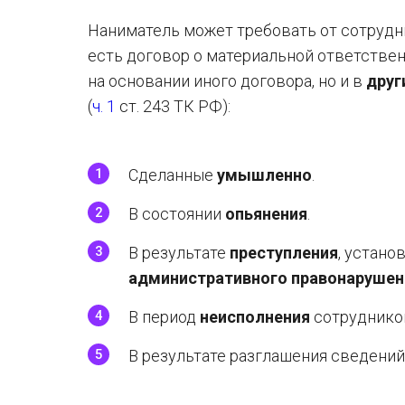
Наниматель может требовать от сотруд
есть договор о материальной ответстве
на основании иного договора, но и в
друг
(
ч. 1
ст. 243 ТК РФ):
Сделанные
умышленно
.
В состоянии
опьянения
.
В результате
преступления
, устано
административного правонарушен
В период
неисполнения
сотруднико
В результате разглашения сведени