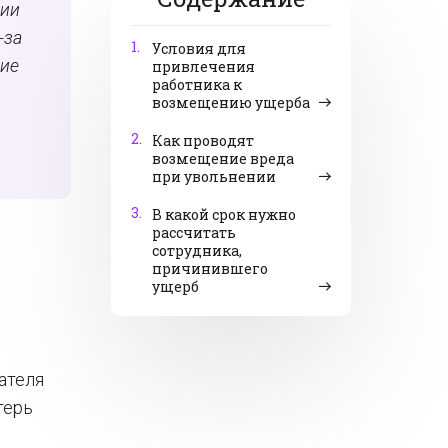
нии
-за
1.
Условия для
ние
привлечения
работника к
возмещению ущерба
2.
Как проводят
возмещение вреда
при увольнении
3.
В какой срок нужно
рассчитать
сотрудника,
причинившего
ущерб
ателя
терь