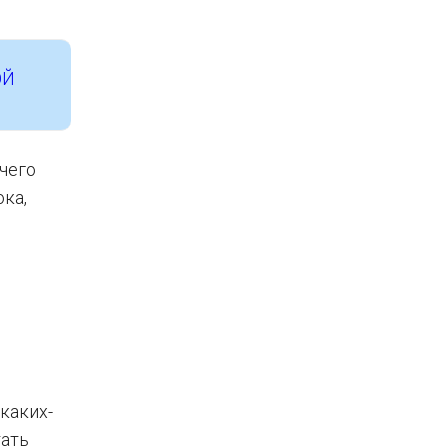
ОЙ
чего
ка,
каких-
тать