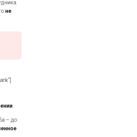
удника.
то
не
ank”]
ении
.
а – до
менное