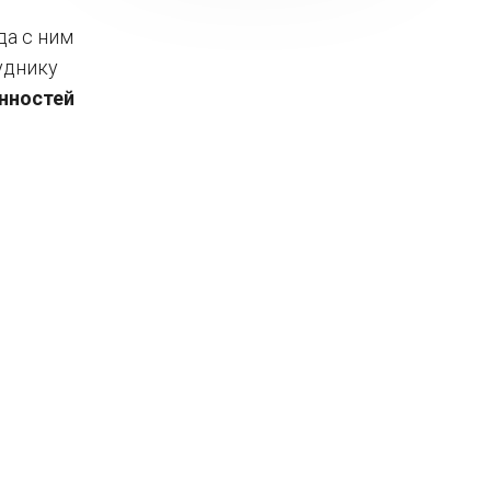
да с ним
уднику
нностей