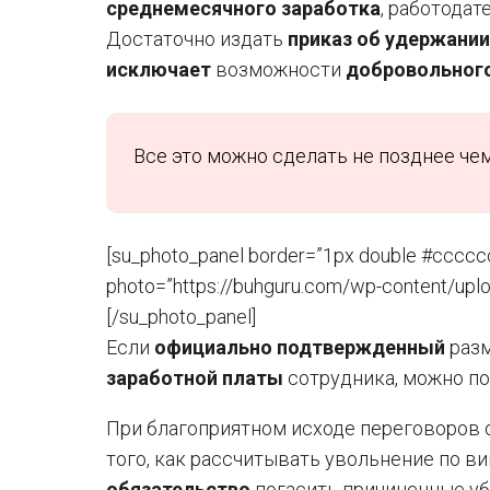
среднемесячного заработка
, работодат
Достаточно издать
приказ об удержании
исключает
возможности
добровольног
Все это можно сделать не позднее че
[su_photo_panel border=”1px double #ccccc
photo=”https://buhguru.com/wp-content/uploa
[/su_photo_panel]
Если
официально подтвержденный
разм
заработной платы
сотрудника, можно по
При благоприятном исходе переговоров
того, как рассчитывать увольнение по в
обязательство
погасить причиненные у