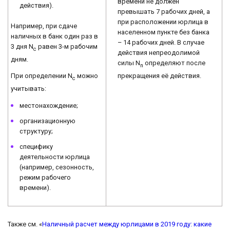
времени не должен
действия).
превышать 7 рабочих дней, а
при расположении юрлица в
Например, при сдаче
населенном пункте без банка
наличных в банк один раз в
– 14 рабочих дней. В случае
3 дня N
равен 3-м рабочим
с
действия непреодолимой
дням.
силы N
определяют после
n
прекращения её действия.
При определении N
можно
с
учитывать:
местонахождение;
организационную
структуру;
специфику
деятельности юрлица
(например, сезонность,
режим рабочего
времени).
Также см. «
Наличный расчет между юрлицами в 2019 году: какие