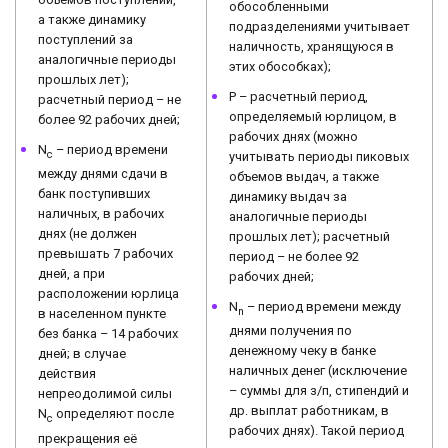
обособленными
а также динамику
подразделениями учитывает
поступлений за
наличность, хранящуюся в
аналогичные периоды
этих обособках);
прошлых лет);
P – расчетный период,
расчетный период – не
определяемый юрлицом, в
более 92 рабочих дней;
рабочих днях (можно
N
– период времени
с
учитывать периоды пиковых
между днями сдачи в
объемов выдач, а также
банк поступивших
динамику выдач за
наличных, в рабочих
аналогичные периоды
днях (не должен
прошлых лет); расчетный
превышать 7 рабочих
период – не более 92
дней, а при
рабочих дней;
расположении юрлица
N
– период времени между
n
в населенном пункте
днями получения по
без банка – 14 рабочих
денежному чеку в банке
дней; в случае
наличных денег (исключение
действия
– суммы для з/п, стипендий и
непреодолимой силы
др. выплат работникам, в
N
определяют после
с
рабочих днях). Такой период
прекращения её