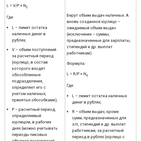
L = V/P × N
c
Берут объем выдач наличных. А
Где:
вновь созданное юрлицо –
L – лимит остатка
ожидаемый объем выдач
наличных денег в
(исключение – суммы,
рублях;
предназначенные для зарплаты,
стипендий и др. выплат
V – объем поступлений
работникам).
за расчетный период
(юрлицо, в состав
Формула:
которого входят
L = R/P × N
обособленные
n
подразделения,
Где:
определяет его с
учетом наличных,
L – лимит остатка наличных
принятых обособками);
денег в рублях;
P – расчетный период,
R – объем выдач, кроме
определяемый
сумм, предназначенных для
юрлицом, в рабочих
з/п, стипендий и др. выплат
днях (можно учитывать
работникам, за расчетный
периоды пиковых
период в рублях (юрлицо с
объемов поступлений,