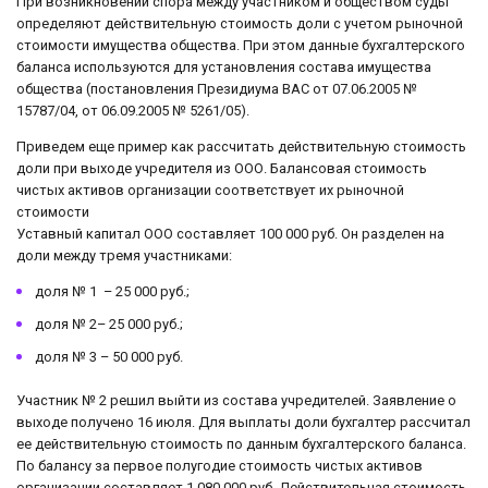
При возникновении спора между участником и обществом суды
определяют действительную стоимость доли с учетом рыночной
стоимости имущества общества. При этом данные бухгалтерского
баланса используются для установления состава имущества
общества (постановления Президиума ВАС от 07.06.2005 №
15787/04, от 06.09.2005 № 5261/05).
Приведем еще пример как рассчитать действительную стоимость
доли при выходе учредителя из ООО. Балансовая стоимость
чистых активов организации соответствует их рыночной
стоимости
Уставный капитал ООО составляет 100 000 руб. Он разделен на
доли между тремя участниками:
доля № 1 – 25 000 руб.;
доля № 2– 25 000 руб.;
доля № 3 – 50 000 руб.
Участник № 2 решил выйти из состава учредителей. Заявление о
выходе получено 16 июля. Для выплаты доли бухгалтер рассчитал
ее действительную стоимость по данным бухгалтерского баланса.
По балансу за первое полугодие стоимость чистых активов
организации составляет 1 080 000 руб. Действительная стоимость