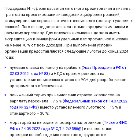
Поддержка ИТ-сферы касается льготного кредитования и лизинга,
грантов на проектирование и внедрение цифровых решений,
стимулирование спроса на отечественную электронику в условиях
санкций. Льготы предоставляются только юридическим лицам и
наемному персоналу. Для получения компания должна иметь
аккредитацию в Минцифры и удельный вес профильной выручки
не менее 70 % от всех доходов. При выполнении условий
организации предоставляются следующие льготы до конца 2024
года:
нулевая ставка по налогу на прибыль (
Указ Президента РФ от
02.03.2022 года № 83
) и НДС с правом регионов на
установление пониженных ставок по УСН для разработчиков
программного обеспечения;
пониженный тариф при начислении страховых взносов на
зарплату персонала – 7,6 % (
Федеральный закон от 14.07.2022
года № 321-ФЗ
) вместо установленного льготного – 15 % и
стандартного – 30 %;
мораторий на выездные проверки налоговиков (
Письмо ФНС
РФ от 24.03.2022 года № СД-4-2/3586@
) и неналоговые
проверки по соблюдению валютного, трудового и