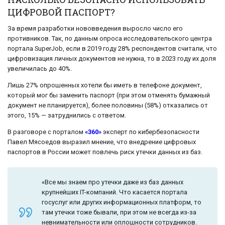
ЦИФРОВОЙ ПАСПОРТ?
За время разработки нововведения выросло число его
противников. Так, по данным опроса исследовательского центра
портала SuperJob, если в 2019 году 28% респондентов считали, что
цифровизация личных документов не нужна, то в 2023 году их доля
увеличилась до 40%.
Лишь 27% опрошенных хотели бы иметь в телефоне документ,
который мог бы заменить паспорт (при этом отменять бумажный
документ не планируется), более половины (58%) отказались от
этого, 15% — затруднились с ответом.
В разговоре с порталом
«360»
эксперт по кибербезопасности
Павел Мясоедов выразил мнение, что внедрение цифровых
паспортов в России может повлечь риск утечки данных из баз.
«Все мы знаем про утечки даже из баз данных
крупнейших IT-компаний. Что касается портала
госуслуг или других информационных платформ, то
там утечки тоже бывали, при этом не всегда из-за
невнимательности или оплошности сотрудников.