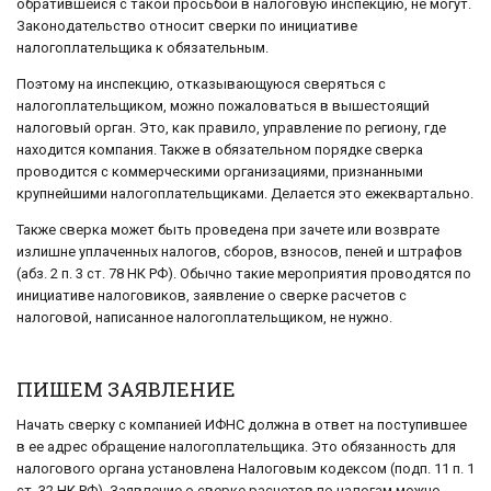
обратившейся с такой просьбой в налоговую инспекцию, не могут.
Законодательство относит сверки по инициативе
налогоплательщика к обязательным.
Поэтому на инспекцию, отказывающуюся сверяться с
налогоплательщиком, можно пожаловаться в вышестоящий
налоговый орган. Это, как правило, управление по региону, где
находится компания. Также в обязательном порядке сверка
проводится с коммерческими организациями, признанными
крупнейшими налогоплательщиками. Делается это ежеквартально.
Также сверка может быть проведена при зачете или возврате
излишне уплаченных налогов, сборов, взносов, пеней и штрафов
(абз. 2 п. 3 ст. 78 НК РФ). Обычно такие мероприятия проводятся по
инициативе налоговиков, заявление о сверке расчетов с
налоговой, написанное налогоплательщиком, не нужно.
ПИШЕМ ЗАЯВЛЕНИЕ
Начать сверку с компанией ИФНС должна в ответ на поступившее
в ее адрес обращение налогоплательщика. Это обязанность для
налогового органа установлена Налоговым кодексом (подп. 11 п. 1
ст. 32 НК РФ). Заявление о сверке расчетов по налогам можно