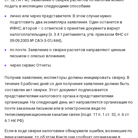
подать в инспекцию следующими способами:
лично или через представителя. В этом случае нужно
подготовить два экземпляра заявления. Один останется в
ИФНС, второй – с отметкой о принятии документа вернут
налогоплательщику (п. 3.4.1 регламента, утв. приказом ФНС от
09.09.2005 № САЭ-3-01/444);
по почте. Заявление о сверке расчетов направляют ценным
письмом с описью вложения;
через сервис Отчеты.
Получив заявление, инспекторы должны инициировать сверку. В
течение 5 рабочих дней со дня получения заявления должен быть
составлен акт сверки. Этот документ подписывается
представителями налогового органа и представителями
организации. На следующий день акт направляется организации по
почте заказным письмом или в электронном виде по
телекоммуникационным каналам связи (подп. 11 п. 1 ст. 32, п. 6 ст.
6.1 НК РФ).
Если в ходе сверки налоговики обнаружили ошибки, возникшие по
вине компании, то об этом факте они сообщат организации в