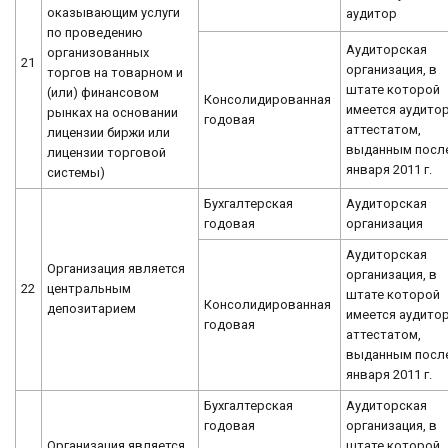
оказывающим услуги
аудитор
по проведению
Аудиторская
организованных
21
организация, в
торгов на товарном и
штате которой
(или) финансовом
Консолидированная
имеется аудитор
рынках на основании
годовая
аттестатом,
лицензии биржи или
выданным после
лицензии торговой
января 2011 г.
системы)
Бухгалтерская
Аудиторская
годовая
организация
Аудиторская
Организация является
организация, в
22
центральным
штате которой
Консолидированная
депозитарием
имеется аудитор
годовая
аттестатом,
выданным после
января 2011 г.
Бухгалтерская
Аудиторская
годовая
организация, в
Организация является
штате которой