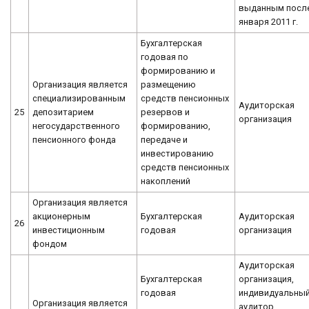
выданным после
января 2011 г.
Бухгалтерская
годовая по
формированию и
Организация является
размещению
специализированным
средств пенсионных
Аудиторская
25
депозитарием
резервов и
организация
негосударственного
формированию,
пенсионного фонда
передаче и
инвестированию
средств пенсионных
накоплений
Организация является
акционерным
Бухгалтерская
Аудиторская
26
инвестиционным
годовая
организация
фондом
Аудиторская
Бухгалтерская
организация,
годовая
индивидуальны
Организация является
аудитор