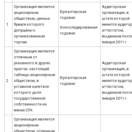
Организация является
Аудиторская
Бухгалтерская
акционерным
организация, в
годовая
обществом, ценные
штате которой
1
бумаги которого
имеется аудитор
Консолидированная
допущены к
аттестатом,
годовая
организованным
выданным после
торгам
января 2011 г.
Организация является
отличным от
указанного в других
Аудиторская
пунктах настоящей
организация, в
таблицы акционерным
штате которой
Бухгалтерская
2
обществом, в
имеется аудитор
годовая
уставном капитале
аттестатом,
которого доля
выданным после
государственной
января 2011 г.
собственности не
менее 25%
Организация является
акционерным
обществом, отличным