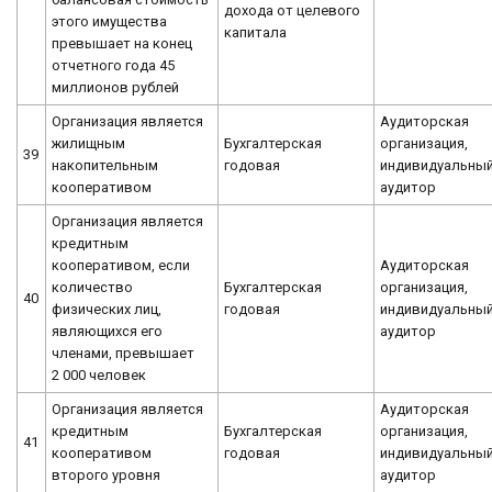
дохода от целевого
этого имущества
капитала
превышает на конец
отчетного года 45
миллионов рублей
Организация является
Аудиторская
жилищным
Бухгалтерская
организация,
39
накопительным
годовая
индивидуальны
кооперативом
аудитор
Организация является
кредитным
кооперативом, если
Аудиторская
количество
Бухгалтерская
организация,
40
физических лиц,
годовая
индивидуальны
являющихся его
аудитор
членами, превышает
2 000 человек
Организация является
Аудиторская
кредитным
Бухгалтерская
организация,
41
кооперативом
годовая
индивидуальны
второго уровня
аудитор