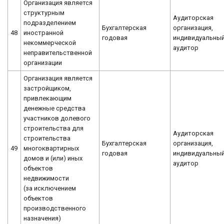
Организация является
структурным
Аудиторская
подразделением
Бухгалтерская
организация,
48
иностранной
годовая
индивидуальны
некоммерческой
аудитор
неправительственной
организации
Организация является
застройщиком,
привлекающим
денежные средства
участников долевого
строительства для
Аудиторская
строительства
Бухгалтерская
организация,
49
многоквартирных
годовая
индивидуальны
домов и (или) иных
аудитор
объектов
недвижимости
(за исключением
объектов
производственного
назначения)