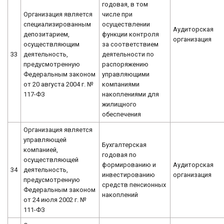
годовая, в том
Организация является
числе при
специализированным
осуществлении
Аудиторская
депозитарием,
функции контроля
организация
осуществляющим
за соответствием
33
деятельность,
деятельности по
предусмотренную
распоряжению
Федеральным законом
управляющими
от 20 августа 2004 г. №
компаниями
117-ФЗ
накоплениями для
жилищного
обеспечения
Организация является
управляющей
Бухгалтерская
компанией,
годовая по
осуществляющей
формированию и
Аудиторская
34
деятельность,
инвестированию
организация
предусмотренную
средств пенсионных
Федеральным законом
накоплений
от 24 июля 2002 г. №
111-ФЗ