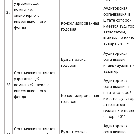
управляющей
Аудиторская
компанией
27
организация, в
акционерного
штате которой
инвестиционного
Консолидированная
имеется аудитор
фонда
годовая
аттестатом,
выданным после
января 2011 г.
Аудиторская
Бухгалтерская
организация,
годовая
индивидуальны
аудитор
Организация является
управляющей
Аудиторская
28
компанией паевого
организация, в
инвестиционного
штате которой
Консолидированная
фонда
имеется аудитор
годовая
аттестатом,
выданным после
января 2011 г.
Аудиторская
Организация является
Бухгалтерская
организация,