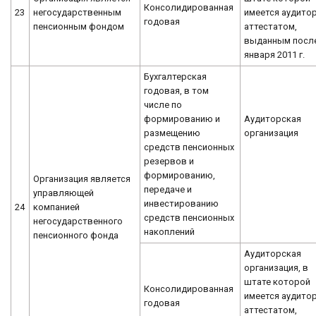
Консолидированная
23
негосударственным
имеется аудитор
годовая
пенсионным фондом
аттестатом,
выданным после
января 2011 г.
Бухгалтерская
годовая, в том
числе по
формированию и
Аудиторская
размещению
организация
средств пенсионных
резервов и
формированию,
Организация является
передаче и
управляющей
инвестированию
24
компанией
средств пенсионных
негосударственного
накоплений
пенсионного фонда
Аудиторская
организация, в
штате которой
Консолидированная
имеется аудитор
годовая
аттестатом,