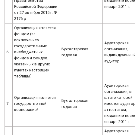
Правительства
выданным после
Российской Федерации
января 2011 г.
от 27 октября 2015 г. №
2176-р
Организация является
фондом (за
исключением
Аудиторская
государственных
Бухгалтерская
организация,
6
внебюджетных
годовая
индивидуальны
фондов и фондов,
аудитор
указанных в других
пунктах настоящей
таблицы)
Аудиторская
организация, в
Организация является
штате которой
Бухгалтерская
7
государственной
имеется аудитор
годовая
корпорацией
аттестатом,
выданным после
января 2011 г.
Аудиторская