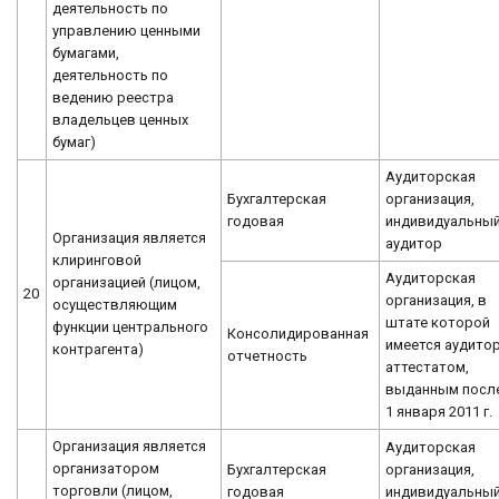
деятельность по
управлению ценными
бумагами,
деятельность по
ведению реестра
владельцев ценных
бумаг)
Аудиторская
Бухгалтерская
организация,
годовая
индивидуальны
Организация является
аудитор
клиринговой
Аудиторская
организацией (лицом,
20
организация, в
осуществляющим
штате которой
функции центрального
Консолидированная
имеется аудитор
контрагента)
отчетность
аттестатом,
выданным посл
1 января 2011 г.
Организация является
Аудиторская
организатором
Бухгалтерская
организация,
торговли (лицом,
годовая
индивидуальны