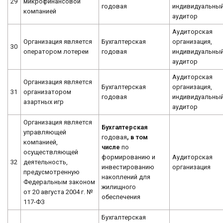
29
микрофинансовой
годовая
индивидуальны
компанией
аудитор
Аудиторская
Организация является
Бухгалтерская
организация,
30
оператором лотереи
годовая
индивидуальны
аудитор
Аудиторская
Организация является
Бухгалтерская
организация,
31
организатором
годовая
индивидуальны
азартных игр
аудитор
Организация является
Бухгалтерская
управляющей
годовая
, в том
компанией,
числе
по
осуществляющей
формированию и
Аудиторская
32
деятельность,
инвестированию
организация
предусмотренную
накоплений для
Федеральным законом
жилищного
от 20 августа 2004 г. №
обеспечения
117-ФЗ
Бухгалтерская