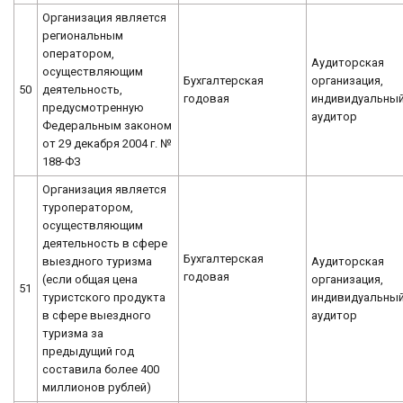
Организация является
региональным
оператором,
Аудиторская
осуществляющим
Бухгалтерская
организация,
50
деятельность,
годовая
индивидуальны
предусмотренную
аудитор
Федеральным законом
от 29 декабря 2004 г. №
188-ФЗ
Организация является
туроператором,
осуществляющим
деятельность в сфере
Бухгалтерская
выездного туризма
Аудиторская
годовая
(если общая цена
организация,
51
туристского продукта
индивидуальны
в сфере выездного
аудитор
туризма за
предыдущий год
составила более 400
миллионов рублей)