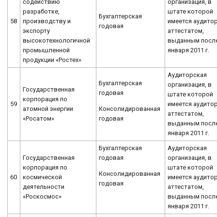
содействию
организация, в
разработке,
штате которой
Бухгалтерская
58
производству и
имеется аудитор
годовая
экспорту
аттестатом,
высокотехнологичной
выданным после
промышленной
января 2011 г.
продукции «Ростех»
Аудиторская
Бухгалтерская
организация, в
Государственная
годовая
штате которой
корпорация по
59
имеется аудитор
Консолидированная
атомной энергии
аттестатом,
годовая
«Росатом»
выданным после
января 2011 г.
Бухгалтерская
Аудиторская
Государственная
годовая
организация, в
корпорация по
штате которой
Консолидированная
60
космической
имеется аудитор
годовая
деятельности
аттестатом,
«Роскосмос»
выданным после
января 2011 г.