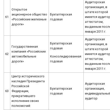
Аудиторская
организация, в
Открытое
штате которой
акционерное общество
Бухгалтерская
61
имеется аудитор
«Российские железные
годовая
аттестатом,
дороги»
выданным после
января 2011 г.
Аудиторская
Бухгалтерская
организация, в
Государственная
годовая
штате которой
компания «Российские
62
имеется аудитор
Консолидированная
автомобильные
аттестатом,
годовая
дороги»
выданным после
января 2011 г.
Центр исторического
наследия Президента
Аудиторская
Российской
Бухгалтерская
организация,
63
Федерации,
годовая
индивидуальны
прекратившего
аудитор
исполнение своих
полномочий