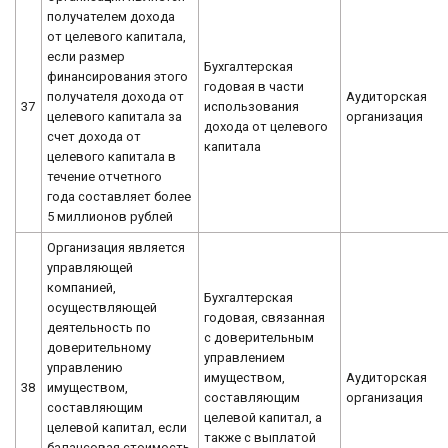
получателем дохода
от целевого капитала,
если размер
Бухгалтерская
финансирования этого
годовая в части
получателя дохода от
Аудиторская
37
использования
целевого капитала за
организация
дохода от целевого
счет дохода от
капитала
целевого капитала в
течение отчетного
года составляет более
5 миллионов рублей
Организация является
управляющей
компанией,
Бухгалтерская
осуществляющей
годовая, связанная
деятельность по
с доверительным
доверительному
управлением
управлению
имуществом,
Аудиторская
38
имуществом,
составляющим
организация
составляющим
целевой капитал, а
целевой капитал, если
также с выплатой
балансовая стоимость