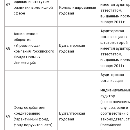
единым институтом
67
имеется аудитор
Консолидированная
развития в жилищной
аттестатом,
годовая
сфере
выданным после
января 2011 г.
Аудиторская
Акционерное
организация, в
общество
штате которой
«Управляющая
Бухгалтерская
68
имеется аудитор
компания Российского
годовая
аттестатом,
Фонда Прямых
выданным после
Инвестиций»
января 2011 г.
Аудиторская
организация
Индивидуальны
аудитор
(за исключение
случаев, если в
Фонд содействия
соответствии с
кредитованию
Бухгалтерская
69
законодательс
(гарантийный фонд,
годовая
Российской
фонд поручительств)