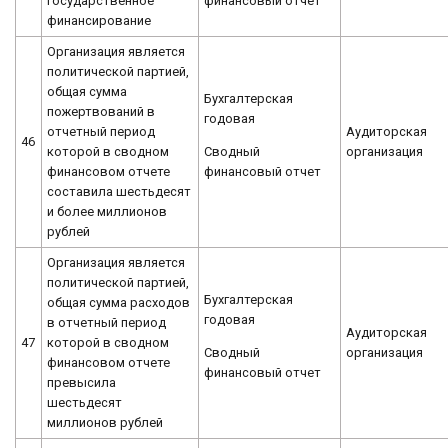
финансовый отчет
государственное
финансирование
Организация является
политической партией,
общая сумма
Бухгалтерская
пожертвований в
годовая
отчетный период
Аудиторская
46
Сводный
которой в сводном
организация
финансовый отчет
финансовом отчете
составила шестьдесят
и более миллионов
рублей
Организация является
политической партией,
Бухгалтерская
общая сумма расходов
годовая
в отчетный период
Аудиторская
47
которой в сводном
Сводный
организация
финансовом отчете
финансовый отчет
превысила
шестьдесят
миллионов рублей