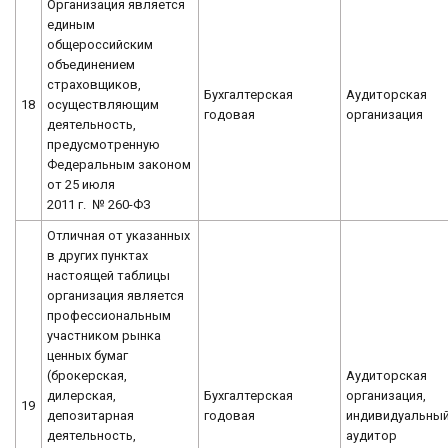
Организация является
единым
общероссийским
объединением
страховщиков,
Бухгалтерская
Аудиторская
18
осуществляющим
годовая
организация
деятельность,
предусмотренную
Федеральным законом
от 25 июля
2011 г. № 260-ФЗ
Отличная от указанных
в других пунктах
настоящей таблицы
организация является
профессиональным
участником рынка
ценных бумаг
(брокерская,
Аудиторская
дилерская,
Бухгалтерская
организация,
19
депозитарная
годовая
индивидуальны
деятельность,
аудитор