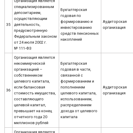
Организация является
специализированным
Бухгалтерская
депозитарием,
годовая по
осуществляющим
формированию и
Аудиторская
35
деятельность,
инвестированию
организация
предусмотренную
средств пенсионных
Федеральным законом
накоплений
от 24 июля 2002 г.
№ 111-ФЗ
Организация является
некоммерческой
Бухгалтерская
организацией –
годовая в части,
собственником
связанной с
целевого капитала,
формированием и
если балансовая
пополнением
Аудиторская
36
стоимость имущества,
целевого капитала,
организация
составляющего
использованием,
целевой капитал,
распределением
превышает на конец
дохода от целевого
отчетного года 20
капитала
миллионов рублей
Организация является