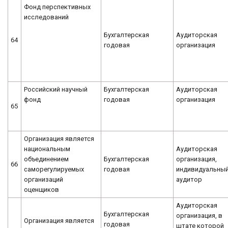
Фонд перспективных
исследований
Бухгалтерская
Аудиторская
64
годовая
организация
Российский научный
Бухгалтерская
Аудиторская
фонд
годовая
организация
65
Организация является
национальным
Аудиторская
объединением
Бухгалтерская
организация,
66
саморегулируемых
годовая
индивидуальны
организаций
аудитор
оценщиков
Аудиторская
Бухгалтерская
организация, в
Организация является
годовая
штате которой