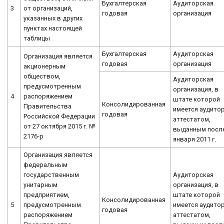
Бухгалтерская
Аудиторская
3
от организаций,
годовая
организация
указанных в других
пунктах настоящей
таблицы
Бухгалтерская
Аудиторская
Организация является
годовая
организация
акционерным
обществом,
Аудиторская
предусмотренным
организация, в
4
распоряжением
штате которой
Консолидированная
Правительства
имеется аудитор
годовая
Российской Федерации
аттестатом,
от 27 октября 2015 г. №
выданным после
2176-р
января 2011 г.
Организация является
федеральным
государственным
Аудиторская
унитарным
организация, в
предприятием,
штате которой
Консолидированная
5
предусмотренным
имеется аудитор
годовая
распоряжением
аттестатом,