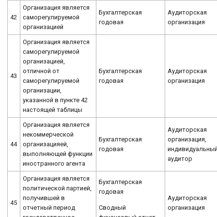
Организация является
Бухгалтерская
Аудиторская
42
саморегулируемой
годовая
организация
организацией
Организация является
саморегулируемой
организацией,
отличной от
Бухгалтерская
Аудиторская
43
саморегулируемой
годовая
организация
организации,
указанной в пункте 42
настоящей таблицы
Организация является
Аудиторская
некоммерческой
Бухгалтерская
организация,
44
организацияей,
годовая
индивидуальны
выполняющей функции
аудитор
иностранного агента
Организация является
Бухгалтерская
политической партией,
годовая
получившей в
Аудиторская
45
Сводный
отчетный период
организация