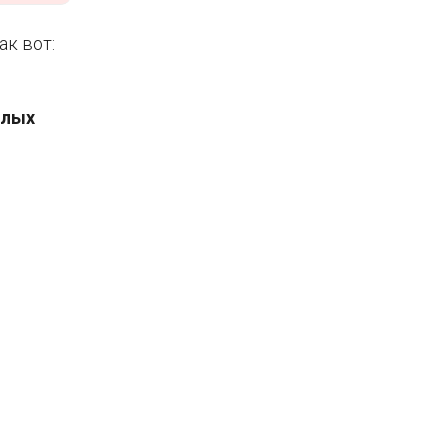
ак вот:
алых