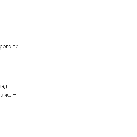
рого по
о
над
но же –