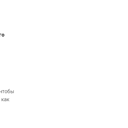
го
 чтобы
 как