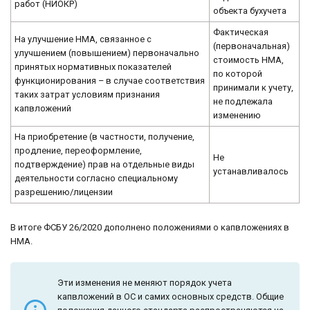
работ (НИОКР)
объекта бухучета
Фактическая
На улучшение НМА, связанное с
(первоначальная)
улучшением (повышением) первоначально
стоимость НМА,
принятых нормативных показателей
по которой
функционирования – в случае соответствия
принимали к учету,
таких затрат условиям признания
не подлежала
капвложений
изменению
На приобретение (в частности, получение,
продление, переоформление,
Не
подтверждение) прав на отдельные виды
устанавливалось
деятельности согласно специальному
разрешению/лицензии
В итоге ФСБУ 26/2020 дополнено положениями о капвложениях в
НМА.
Эти изменения не меняют порядок учета
капвложений в ОС и самих основных средств. Общие