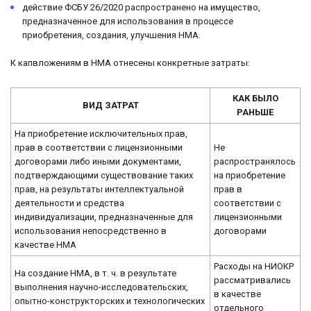
действие ФСБУ 26/2020 распространено на имущество,
предназначенное для использования в процессе
приобретения, создания, улучшения НМА.
К капвложениям в НМА отнесены конкретные затраты:
КАК БЫЛО
ВИД ЗАТРАТ
РАНЬШЕ
На приобретение исключительных прав,
прав в соответствии с лицензионными
Не
договорами либо иными документами,
распространялось
подтверждающими существование таких
на приобретение
прав, на результаты интеллектуальной
прав в
деятельности и средства
соответствии с
индивидуализации, предназначенные для
лицензионными
использования непосредственно в
договорами
качестве НМА
Расходы на НИОКР
На создание НМА, в т. ч. в результате
рассматривались
выполнения научно-исследовательских,
в качестве
опытно-конструкторских и технологических
отдельного