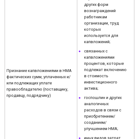
других форм
вознаграждений
работникам
организации, труд
которых
используется для
капвложений;
связанных с
капвложениями
процентов, которые
подлежат включению
Признание капвложениями в НМА
в стоимость
фактических сумм, уплаченных и/
инвестиционного
или подлежащих уплате
актива;
правообладателю (поставщику,
продавцу, подрядчику)
госпошлин и других
аналогичных
расходов в связи с
приобретением/
созданием/
улучшением НМА;
иных видов затрат,