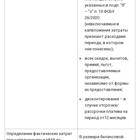
указанных в подп. “б”
– “з” п. 10 ФСБУ
26/2020
(невключаемые в
капвложения затраты
признают расходами
периода, в котором
они понесены);
всех скидок, вычетов,
премий, льгот,
предоставляемых
организации,
независимо от формы
их предоставления;
дисконтирования – в
случае отсрочки/
рассрочки платежа на
период от12 месяцев.
Определение фактических затрат
В размере балансовой
при капвложениях в НМА по