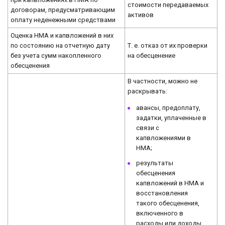
стоимости передаваемых
договорам, предусматривающим
активов
оплату неденежными средствами
Оценка НМА и капвложений в них
по состоянию на отчетную дату
Т. е. отказ от их проверки
без учета сумм накопленного
на обесценение
обесценения
В частности, можно не
раскрывать:
авансы, предоплату,
задатки, уплаченные в
связи с
капвложениями в
НМА;
результаты
обесценения
капвложений в НМА и
восстановления
такого обесценения,
включенного в
расходы или доходы