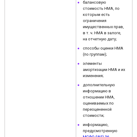
балансовую
стоимость НМА, по
которым есть
ограничения
имущественных прав,
в т. ч. НМА в залоге,
на отчетную дату;
способы оценки НМА
(по группам);
элементы
амортизации НМА и их
изменения;
дополнительную
информацию в
отношении НМА,
оцениваемых по
переоцененной
стоимости;
информацию,
предусмотренную
МСФО (IAS) 36