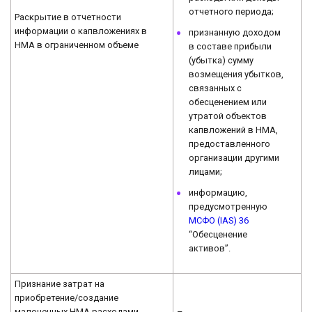
отчетного периода;
Раскрытие в отчетности
информации о капвложениях в
признанную доходом
НМА в ограниченном объеме
в составе прибыли
(убытка) сумму
возмещения убытков,
связанных с
обесценением или
утратой объектов
капвложений в НМА,
предоставленного
организации другими
лицами;
информацию,
предусмотренную
МСФО (IAS) 36
“Обесценение
активов”.
Признание затрат на
приобретение/создание
малоценных НМА расходами
–