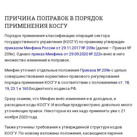
ПРИЧИНА ПОПРАВОК В ПОРЯДОК
ПРИМЕНЕНИЯ КОСГУ
Порядок применения классификации операций сектора
государственного управления (КОСГУ) по-прежнему утвержден
приказом Минфина России от 29.11.2017 № 209н
(далее – Приказ №
209н). Однако
приказ Минфина от 29.09.2020 № 222н
внёс в него
множество изменений и поправок.
Минфин уточнил отдельные положения
Приказа № 209н
с целью
совершенствования нормативно-правового регулирования
порядка применения КОСГУ в соответствии с положениями
ст. 18
,
19
,
23.1
и
165
Бюджетного кодекса РФ.
Сразу скажем, что Минфин внёс изменения и в доходные, и
расходные коды КОСГУ. И вообще предусмотрено довольно много
уточняющих правок. Некоторые из них надо применять уже с 21
ноября 2020 года.
Также уточнены требования к утвержденной структуре кодов
КОСГУ. По-новому изложены положения, касающиеся перечня