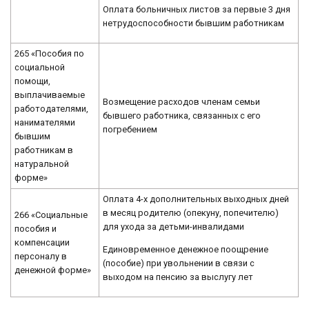
Оплата больничных листов за первые 3 дня
нетрудоспособности бывшим работникам
265 «Пособия по
социальной
помощи,
выплачиваемые
Возмещение расходов членам семьи
работодателями,
бывшего работника, связанных с его
нанимателями
погребением
бывшим
работникам в
натуральной
форме»
Оплата 4-х дополнительных выходных дней
в месяц родителю (опекуну, попечителю)
266 «Социальные
для ухода за детьми-инвалидами
пособия и
компенсации
Единовременное денежное поощрение
персоналу в
(пособие) при увольнении в связи с
денежной форме»
выходом на пенсию за выслугу лет