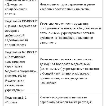
«Доходы от
Не применяют для отражения в учете
концессионной
кассовых поступлений и выбытий
платы»
Подстатья 136 КОСГУ
Уточнено, что относят средства,
«Доходы бюджета от
поступившие от возврата бюджетными и
возврата
автономными учреждениями остатка
дебиторской
субсидии на госзадание, если оно не
задолженности
выполнено
прошлых лет»
Подстатья 163 КОСГУ
«Поступления
Уточнено, что относят в том числе
капитального
доходы от возврата бюджетными
характера в
(автономными) учреждениями остатков
бюджеты бюджетной
субсидий капитального характера
системы РФ от
прошлых лет, имеющих целевое
бюджетных и
назначение
автономных
учреждений»
К этим несоциальным выплатам
Подстатьи 212
персоналу отнесли также расходы:
«Прочие