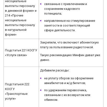
несоциальные
связанные с привлечением и
выплаты персоналу
сохранением кадрового
в денежной форме» и
потенциала;
214 «Прочие
несоциальные
направленные на стимулирование
выплаты персоналу
занятости в соответствующей
в натуральной
сфере деятельности.
форме»
Закрепили, что включают абонентскую
плату за пользование радиоточкой.
Подстатья 221 КОСГУ
Такую рекомендацию Минфин давал уже
«Услуги связи»
давно.
Добавили расходы:
на уплату сборов за оформление
авиабилетов и ж/д билетов;
Подстатьюя 222
КОСГУ
по удержаниям перевозчика,
«Транспортные
связанным с их возвратом или
услуги»
обменом.