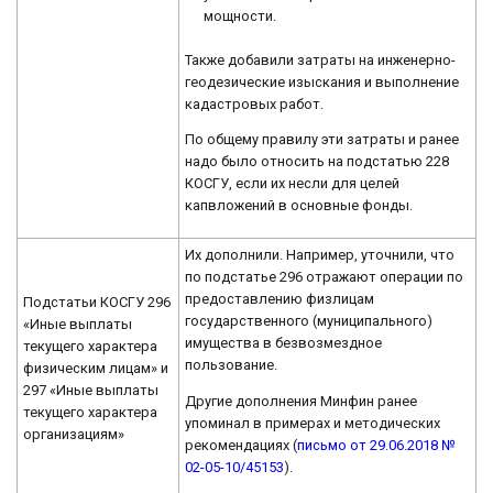
мощности.
Также добавили затраты на инженерно-
геодезические изыскания и выполнение
кадастровых работ.
По общему правилу эти затраты и ранее
надо было относить на подстатью 228
КОСГУ, если их несли для целей
капвложений в основные фонды.
Их дополнили. Например, уточнили, что
по подстатье 296 отражают операции по
предоставлению физлицам
Подстатьи КОСГУ 296
государственного (муниципального)
«Иные выплаты
имущества в безвозмездное
текущего характера
пользование.
физическим лицам» и
297 «Иные выплаты
Другие дополнения Минфин ранее
текущего характера
упоминал в примерах и методических
организациям»
рекомендациях (
письмо от 29.06.2018 №
02-05-10/45153
).