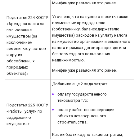
Минфин уже разъяснял это ранее.
Уточнено, что на нужно относить также
Подстатья 224 КОСГУ
возмещение арендодателю
«Арендная плата за
(собственнику, балансодержателю
пользование
имущества) расходов на уплату налога
имуществом (за
на имущество организаций и земельного
исключением
налога в рамках договора аренды или
земельных участков
безвозмездного пользования
и других
недвижимостью.
обособленных
природных
Минфин уже разъяснял это ранее.
объектов)»
Добавили еще 2 вида затрат:
оплату государственного
техосмотра т/с;
Подстатья 225 КОСГУ
оплату работ по консервации
«Работы, услуги по
объекта незавершенного
содержанию
строительства.
имущества»
Как выбрать код по таким затратам,