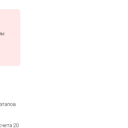
ны
 этапов
счета 20