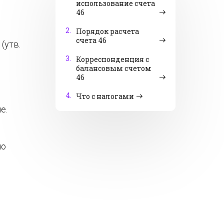
использование счета
46
2.
Порядок расчета
счета 46
(утв.
3.
Корреспонденция с
балансовым счетом
46
4.
Что с налогами
е.
но