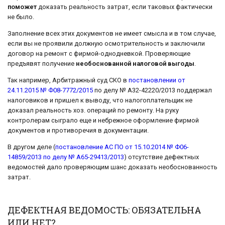
поможет
доказать реальность затрат, если таковых фактически
не было.
Заполнение всех этих документов не имеет смысла и в том случае,
если вы не проявили должную осмотрительность и заключили
договор на ремонт с фирмой-однодневкой. Проверяющие
предъявят получение
необоснованной налоговой выгоды
.
Так например, Арбитражный суд СКО в
постановлении от
24.11.2015 № Ф08-7772/2015
по делу № А32-42220/2013 поддержал
налоговиков и пришел к выводу, что налогоплательщик не
доказал реальность хоз. операций по ремонту. На руку
контролерам сыграло еще и небрежное оформление фирмой
документов и противоречия в документации.
В другом деле (
постановление АС ПО от 15.10.2014 № Ф06-
14859/2013 по делу № А65-29413/2013
) отсутствие дефектных
ведомостей дало проверяющим шанс доказать необоснованность
затрат.
ДЕФЕКТНАЯ ВЕДОМОСТЬ: ОБЯЗАТЕЛЬНА
ИЛИ НЕТ?