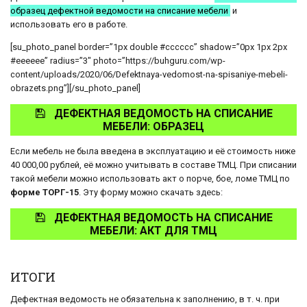
образец дефектной ведомости на списание мебели
и
использовать его в работе.
[su_photo_panel border=”1px double #cccccc” shadow=”0px 1px 2px
#eeeeee” radius=”3″ photo=”https://buhguru.com/wp-
content/uploads/2020/06/Defektnaya-vedomost-na-spisaniye-mebeli-
obrazets.png”][/su_photo_panel]
ДЕФЕКТНАЯ ВЕДОМОСТЬ НА СПИСАНИЕ
МЕБЕЛИ: ОБРАЗЕЦ
Если мебель не была введена в эксплуатацию и её стоимость ниже
40 000,00 рублей, её можно учитывать в составе ТМЦ. При списании
такой мебели можно использовать акт о порче, бое, ломе ТМЦ по
форме ТОРГ-15
. Эту форму можно скачать здесь:
ДЕФЕКТНАЯ ВЕДОМОСТЬ НА СПИСАНИЕ
МЕБЕЛИ: АКТ ДЛЯ ТМЦ
ИТОГИ
Дефектная ведомость не обязательна к заполнению, в т. ч. при