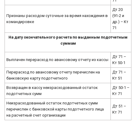
71
Дт 20
Признаны расходом суточные за время нахождения в
(91-2 и
командировке
др.) – Кт
71
На дату окончательного расчета по выданным подотчетным
суммам
Дт 71 –
Выплачен перерасход по авансовому отчету из кассы
Кт 50-1
Перерасход по авансовому отчету перечислен на
Дт 71 –
банковскую карту подотчетного
Кт 51
Возвращен в кассу неизрасходованный остаток
Дт 50-1 –
подотчетных сумм
Кт 71
Неизрасходованный остаток подотчетных сумм
Дт 51 –
перечислен с банковской карты подотчетного лица
Кт 71
на расчетный счет организации