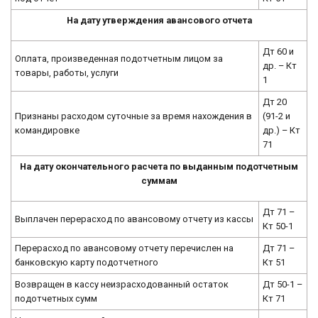
На дату утверждения авансового отчета
Дт 60 и
Оплата, произведенная подотчетным лицом за
др. – Кт
товары, работы, услуги
1
Дт 20
Признаны расходом суточные за время нахождения в
(91-2 и
командировке
др.) – Кт
71
На дату окончательного расчета по выданным подотчетным
суммам
Дт 71 –
Выплачен перерасход по авансовому отчету из кассы
Кт 50-1
Перерасход по авансовому отчету перечислен на
Дт 71 –
банковскую карту подотчетного
Кт 51
Возвращен в кассу неизрасходованный остаток
Дт 50-1 –
подотчетных сумм
Кт 71