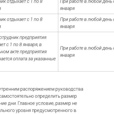
ик отдыхает с 1 по 8
При работе в любой день с
я
января
ик отдыхает с 1 по 8
При работе в любой день с
я
января
сотрудник предприятия
ет с 1 по 8 января, в
При работе в любой день с
ьном акте предприятия
января
ается оплата за указанные
нутренним распоряжением руководства
 самостоятельно определить размер
ие дни. Главное условие, размер не
льного уровня предусмотренного в