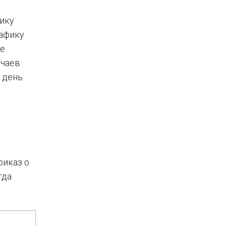
нику
рафику
ые
учаев
 день
риказ о
гда