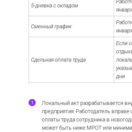
Работн
5-дневка с окладом
январ
Работн
Сменный график
январ
Если 
отдыха
Сдельная оплата труда
локал
указыв
дни
Локальный акт разрабатывается в
предприятия. Работодатель вправе
оплаты труда сотрудника в новогодн
может быть ниже МРОТ или минима