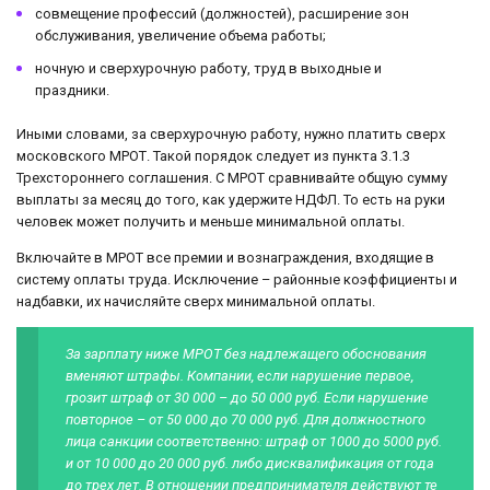
совмещение профессий (должностей), расширение зон
обслуживания, увеличение объема работы;
ночную и сверхурочную работу, труд в выходные и
праздники.
Иными словами, за сверхурочную работу, нужно платить сверх
московского МРОТ. Такой порядок следует из пункта 3.1.3
Трехстороннего соглашения. С МРОТ сравнивайте общую сумму
выплаты за месяц до того, как удержите НДФЛ. То есть на руки
человек может получить и меньше минимальной оплаты.
Включайте в МРОТ все премии и вознаграждения, входящие в
систему оплаты труда. Исключение – районные коэффициенты и
надбавки, их начисляйте сверх минимальной оплаты.
За зарплату ниже МРОТ без надлежащего обоснования
вменяют штрафы. Компании, если нарушение первое,
грозит штраф от 30 000 – до 50 000 руб. Если нарушение
повторное – от 50 000 до 70 000 руб. Для должностного
лица санкции соответственно: штраф от 1000 до 5000 руб.
и от 10 000 до 20 000 руб. либо дисквалификация от года
до трех лет. В отношении предпринимателя действуют те