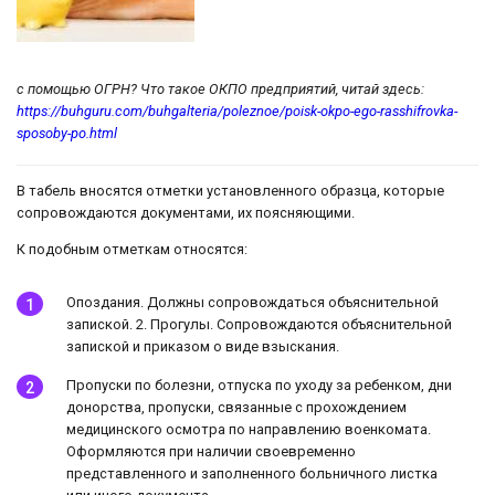
с помощью ОГРН? Что такое ОКПО предприятий, читай здесь:
https://buhguru.com/buhgalteria/poleznoe/poisk-okpo-ego-rasshifrovka-
sposoby-po.html
В табель вносятся отметки установленного образца, которые
сопровождаются документами, их поясняющими.
К подобным отметкам относятся:
Опоздания. Должны сопровождаться объяснительной
запиской. 2. Прогулы. Сопровождаются объяснительной
запиской и приказом о виде взыскания.
Пропуски по болезни, отпуска по уходу за ребенком, дни
донорства, пропуски, связанные с прохождением
медицинского осмотра по направлению военкомата.
Оформляются при наличии своевременно
представленного и заполненного больничного листка