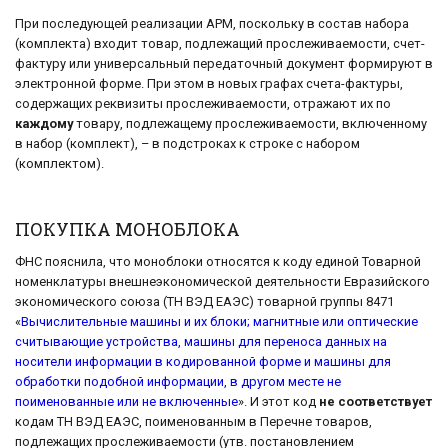
При последующей реализации АРМ, поскольку в состав набора
(комплекта) входит товар, подлежащий прослеживаемости, счет-
фактуру или универсальный передаточный документ формируют в
электронной форме. При этом в новых графах счета-фактуры,
содержащих реквизиты прослеживаемости, отражают их по
каждому
товару, подлежащему прослеживаемости, включенному
в набор (комплект), – в подстроках к строке с набором
(комплектом).
ПОКУПКА МОНОБЛОКА
ФНС пояснила, что моноблоки относятся к коду единой Товарной
номенклатуры внешнеэкономической деятельности Евразийского
экономического союза (ТН ВЭД ЕАЭС) товарной группы 8471
«
Вычислительные машины и их блоки; магнитные или оптические
считывающие устройства, машины для переноса данных на
носители информации в кодированной форме и машины для
обработки подобной информации, в другом месте не
поименованные или не включенные
». И этот код
не соответствует
кодам ТН ВЭД ЕАЭС, поименованным в Перечне товаров,
подлежащих прослеживаемости (утв. постановлением