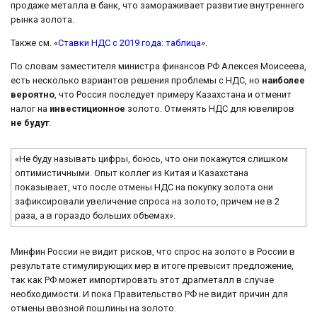
продаже металла в банк, что замораживает развитие внутреннего
рынка золота.
Также см. «
Ставки НДС с 2019 года: таблица
».
По словам заместителя министра финансов РФ Алексея Моисеева,
есть несколько вариантов решения проблемы с НДС, но
наиболее
вероятно
, что Россия последует примеру Казахстана и отменит
налог на
инвестиционное
золото. Отменять НДС для ювелиров
не будут
:
«Не буду называть цифры, боюсь, что они покажутся слишком
оптимистичными. Опыт коллег из Китая и Казахстана
показывает, что после отмены НДС на покупку золота они
зафиксировали увеличение спроса на золото, причем не в 2
раза, а в гораздо больших объемах».
Минфин России не видит рисков, что спрос на золото в России в
результате стимулирующих мер в итоге превысит предложение,
так как РФ может импортировать этот драгметалл в случае
необходимости. И пока Правительство РФ не видит причин для
отмены ввозной пошлины на золото.