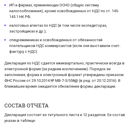
ИП и фирмах, применяющих ОСНО (общую систему
налогообложения), кроме освобожденных от НДС по ст. 145-
145.1 НК РФ;
налоговых агентах по НДС (в том числе экспедиторах,
застройщиках и др.);
спецрежимниках и освобожденных от обязанностей
плательщиков НДС коммерсантов (если они выставили счет-
фактуру с НДС).
Декларация по НДС сдается ежеквартально, практически всегда в
электронной форме (за редким исключением). Порядок ее
заполнения, форма и электронный формат утверждены приказом
ФНС России от 29.10.2014 № МВ-7-3/558@ (в ред. от 20.12.2016). В
ближайшее время ожидается обновление формы декларации.
СОСТАВ ОТЧЕТА
Декларация состоит из титульного листа и 12 разделов. Ее состав
указан в таблице: