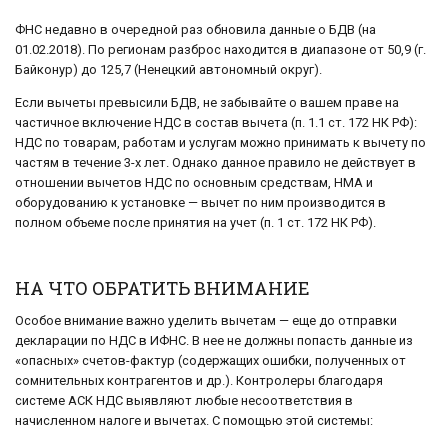
ФНС недавно в очередной раз обновила данные о БДВ (на
01.02.2018). По регионам разброс находится в диапазоне от 50,9 (г.
Байконур) до 125,7 (Ненецкий автономный округ).
Если вычеты превысили БДВ, не забывайте о вашем праве на
частичное включение НДС в состав вычета (п. 1.1 ст. 172 НК РФ):
НДС по товарам, работам и услугам можно принимать к вычету по
частям в течение 3-х лет. Однако данное правило не действует в
отношении вычетов НДС по основным средствам, НМА и
оборудованию к установке — вычет по ним производится в
полном объеме после принятия на учет (п. 1 ст. 172 НК РФ).
НА ЧТО ОБРАТИТЬ ВНИМАНИЕ
Особое внимание важно уделить вычетам — еще до отправки
декларации по НДС в ИФНС. В нее не должны попасть данные из
«опасных» счетов-фактур (содержащих ошибки, полученных от
сомнительных контрагентов и др.). Контролеры благодаря
системе АСК НДС выявляют любые несоответствия в
начисленном налоге и вычетах. С помощью этой системы: