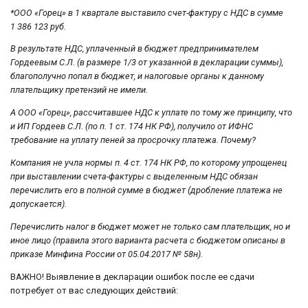
*ООО «Горец» в 1 квартале выставило счет-фактуру с НДС в сумме
1 386 123 руб.
В результате НДС, уплаченный в бюджет предпринимателем
Гордеевым С.Л. (в размере 1/3 от указанной в декларации суммы),
благополучно попал в бюджет, и налоговые органы к данному
плательщику претензий не имели.
А ООО «Горец», рассчитавшее НДС к уплате по тому же принципу, что
и ИП Гордеев С.Л. (по п. 1 ст. 174 НК РФ), получило от ИФНС
требование на уплату пеней за просрочку платежа. Почему?
Компания не учла нормы п. 4 ст. 174 НК РФ, по которому упрощенец
при выставлении счета-фактуры с выделенным НДС обязан
перечислить его в полной сумме в бюджет (дробление платежа не
допускается).
Перечислить налог в бюджет может не только сам плательщик, но и
иное лицо (правила этого варианта расчета с бюджетом описаны в
приказе Минфина России от 05.04.2017 № 58н).
ВАЖНО! Выявление в декларации ошибок после ее сдачи
потребует от вас следующих действий: