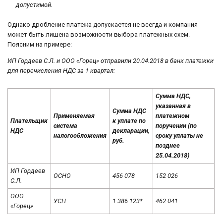
допустимой.
Однако дробление платежа допускается не всегда и компания
может быть лишена возможности выбора платежных схем.
Поясним на примере:
ИП Гордеев С.Л. и ООО «Горец» отправили 20.04.2018 в банк платежки
для перечисления НДС за 1 квартал:
Сумма НДС,
указанная в
Сумма НДС
Применяемая
платежном
Плательщик
к уплате по
система
поручении (по
НДС
декларации,
налогообложения
сроку уплаты не
руб.
позднее
25.04.2018)
ИП Гордеев
ОСНО
456 078
152 026
С.Л.
ООО
УСН
1 386 123*
462 041
«Горец»