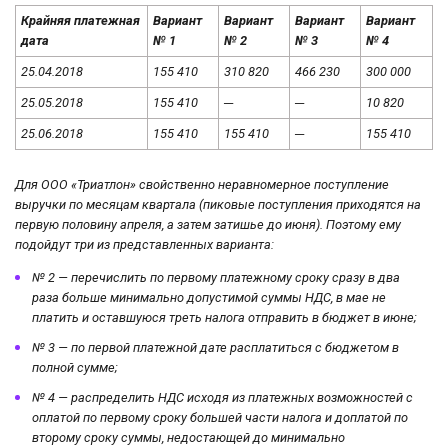
Крайняя платежная
Вариант
Вариант
Вариант
Вариант
дата
№ 1
№ 2
№ 3
№ 4
25.04.2018
155 410
310 820
466 230
300 000
25.05.2018
155 410
─
─
10 820
25.06.2018
155 410
155 410
─
155 410
Для ООО «Триатлон» свойственно неравномерное поступление
выручки по месяцам квартала (пиковые поступления приходятся на
первую половину апреля, а затем затишье до июня). Поэтому ему
подойдут три из представленных варианта:
№ 2 — перечислить по первому платежному сроку сразу в два
раза больше минимально допустимой суммы НДС, в мае не
платить и оставшуюся треть налога отправить в бюджет в июне;
№ 3 — по первой платежной дате расплатиться с бюджетом в
полной сумме;
№ 4 — распределить НДС исходя из платежных возможностей с
оплатой по первому сроку большей части налога и доплатой по
второму сроку суммы, недостающей до минимально