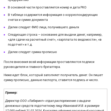
В основной части проставляется номер и дата РКО
В таблице содержится информация о корреспондирующих
счетах и сумме документа
Далее следует ФИО лица, получившего деньги
Следующая строка – основание для выдачи денег, например,
«для сдачи на расчетный счет», «зарплата по ведомости», «в
подотчет» и т.д.
Далее следует сумма прописью
После внесения всей информации проставляются подписи
руководителя и главного бухгалтера.
Ниже идет блок, который заполняет получатель денег. Он пишет
сумму прописью, данные паспорта, ставится подпись и число.
Пример:
Директор ООО «Лабиринт» отдал распоряжение о выдаче
денежных средств подотчетному лицу Ивановой И.В. в размере
17 000 рублей 21.02.2024. Бухгалтер оформил расходный кассовый