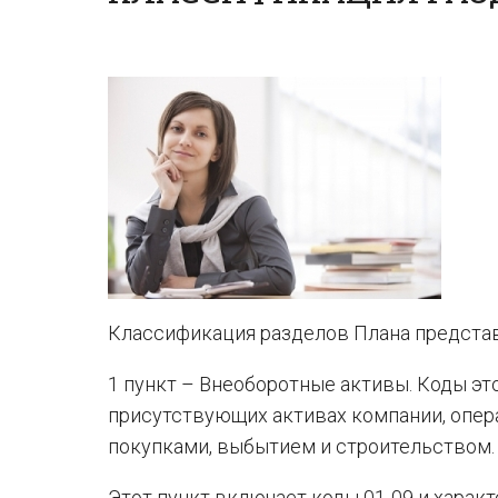
Классификация разделов Плана предста
1 пункт – Внеоборотные активы. Коды эт
присутствующих активах компании, опера
покупками, выбытием и строительством.
Этот пункт включает коды 01-09 и харак