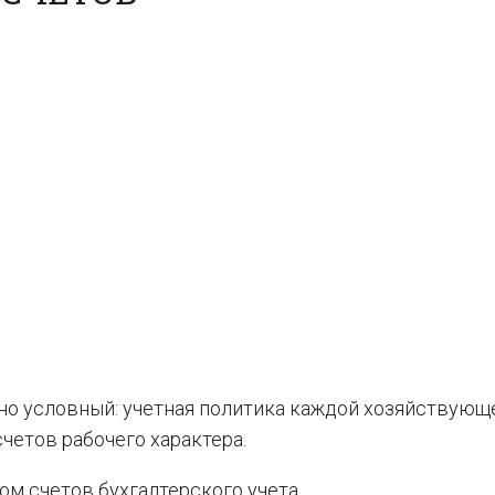
но условный: учетная политика каждой хозяйствующ
четов рабочего характера.
м счетов бухгалтерского учета.