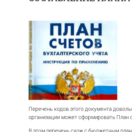
Перечень кодов этого документа доволь
организации может сформировать План с
В этом перечень схож с бюджетным плано