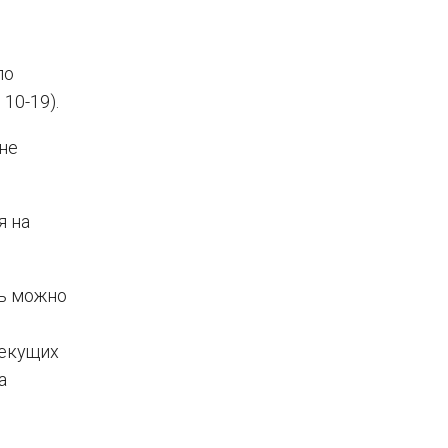
по
10-19).
не
я на
ть можно
текущих
а