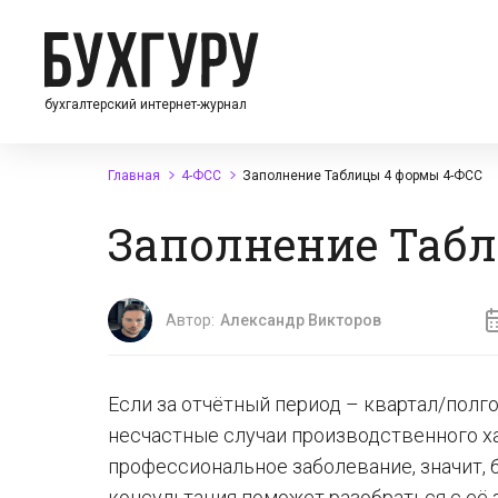
бухгалтерский интернет-журнал
Главная
4-ФСС
Заполнение Таблицы 4 формы 4-ФСС
Заполнение Таб
Автор:
Александр Викторов
Если за отчётный период – квартал/полг
несчастные случаи производственного ха
профессиональное заболевание, значит, 
консультация поможет разобраться с её 