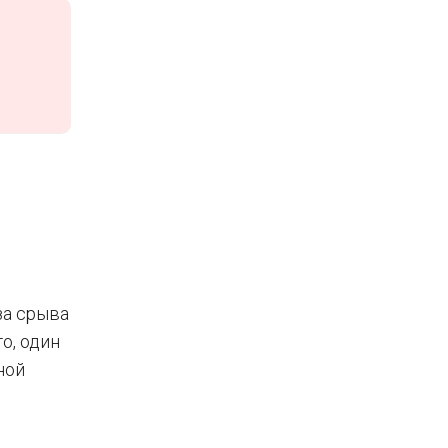
за срыва
о, один
ной