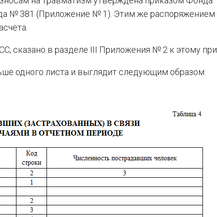
 взносам на травматизм утверждена приказом Фонда
ода № 381 (Приложение № 1). Этим же распоряжением
асчёта.
СС, сказано в разделе III Приложения № 2 к этому при
ше одного листа и выглядит следующим образом: