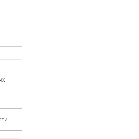
.
1
их
сти