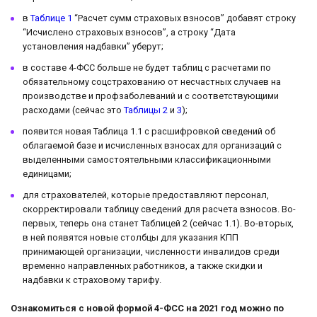
в
Таблице 1
“Расчет сумм страховых взносов” добавят строку
“Исчислено страховых взносов”, а строку “Дата
установления надбавки” уберут;
в составе 4-ФСС больше не будет таблиц с расчетами по
обязательному соцстрахованию от несчастных случаев на
производстве и профзаболеваний и с соответствующими
расходами (сейчас это
Таблицы 2
и
3
);
появится новая Таблица 1.1 с расшифровкой сведений об
облагаемой базе и исчисленных взносах для организаций с
выделенными самостоятельными классификационными
единицами;
для страхователей, которые предоставляют персонал,
скорректировали таблицу сведений для расчета взносов. Во-
первых, теперь она станет Таблицей 2 (сейчас 1.1). Во-вторых,
в ней появятся новые столбцы для указания КПП
принимающей организации, численности инвалидов среди
временно направленных работников, а также скидки и
надбавки к страховому тарифу.
Ознакомиться с новой формой 4-ФСС на 2021 год можно по