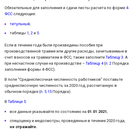
Обязательные для заполнения и сдачи листы расчета по форме
4-
ФСС
следующие:
титульный
;
таблицы
1
,
2
и
5
.
Если в течение года были произведены пособия при
производственной травме или другие расходы, зачитываемые в
счет взносов на травматизм в ФСС, также заполните
Таблицу 3
. А
при несчастном случае на производстве –
Таблицу 4
(
п. 2
Порядка
заполнения формы 4-ФСС).
В поле “Среднесписочная численность работников” поставьте
среднесписочную численность за 2020 год, рассчитанную в
обычном порядке (
п. 5.15
Порядка).
В
Таблице 5
:
все данные указывайте по состоянию на
01.01.2021
;
спецоценку и медосмотры, проведенные в течение 2020 года,
не отражайте.