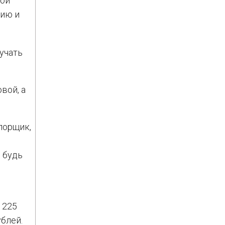
мой
нию и
учать
вой, а
порщик,
, будь
 225
ублей.