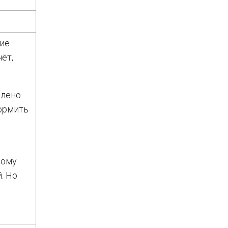
вие
ёт,
слено
формить
ному
. Но