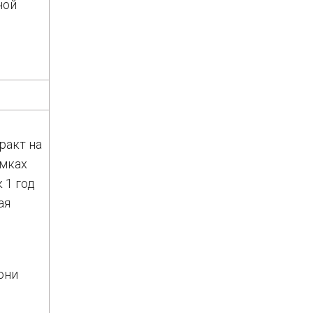
ной
ракт на
амках
 1 год
ая
они