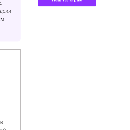
Наш телеграм
о
тарии
ым
 в