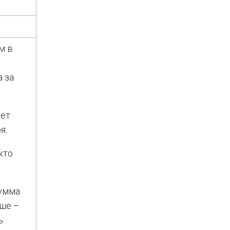
м в
а за
дет
я.
кто
сумма
ьше –
.