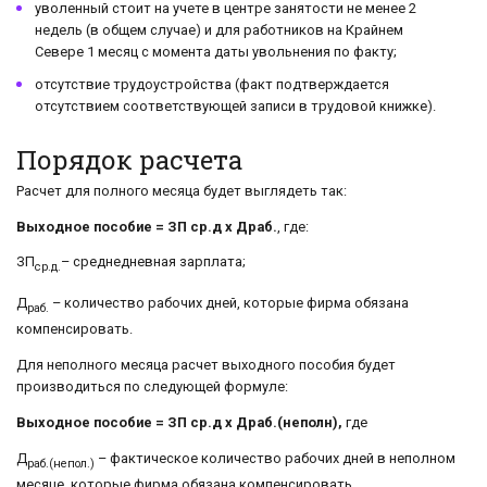
уволенный стоит на учете в центре занятости не менее 2
недель (в общем случае) и для работников на Крайнем
Севере 1 месяц с момента даты увольнения по факту;
отсутствие трудоустройства (факт подтверждается
отсутствием соответствующей записи в трудовой книжке).
Порядок расчета
Расчет для полного месяца будет выглядеть так:
Выходное пособие = ЗП ср.д x Драб.
, где:
ЗП
– среднедневная зарплата;
ср.д.
Д
– количество рабочих дней, которые фирма обязана
раб.
компенсировать.
Для неполного месяца расчет выходного пособия будет
производиться по следующей формуле:
Выходное пособие = ЗП ср.д x Драб.(неполн),
где
Д
– фактическое количество рабочих дней в неполном
раб.(непол.)
месяце, которые фирма обязана компенсировать.