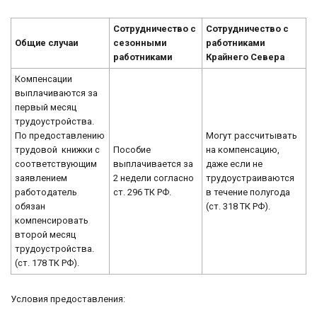
Сотрудничество с
Сотрудничество с
Общие случаи
сезонными
работниками
работниками
Крайнего Севера
Компенсации
выплачиваются за
первый месяц
трудоустройства.
По предоставлению
Могут рассчитывать
трудовой книжки с
Пособие
на компенсацию,
соответствующим
выплачивается за
даже если не
заявлением
2 недели согласно
трудоустраиваются
работодатель
ст. 296 ТК РФ.
в течение полугода
обязан
(ст. 318 ТК РФ).
компенсировать
второй месяц
трудоустройства.
(ст. 178 ТК РФ).
Условия предоставления: