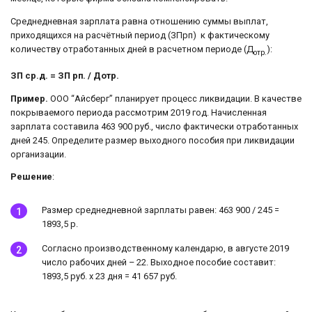
Среднедневная зарплата равна отношению суммы выплат,
приходящихся на расчётный период (ЗПрп) к фактическому
количеству отработанных дней в расчетном периоде (Д
):
отр.
ЗП ср.д. = ЗП рп. / Дотр.
Пример.
ООО “Айсберг” планирует процесс ликвидации. В качестве
покрываемого периода рассмотрим 2019 год. Начисленная
зарплата составила 463 900 руб., число фактически отработанных
дней 245. Определите размер выходного пособия при ликвидации
организации.
Решение
:
Размер среднедневной зарплаты равен: 463 900 / 245 =
1893,5 р.
Согласно производственному календарю, в августе 2019
число рабочих дней – 22. Выходное пособие составит:
1893,5 руб. х 23 дня = 41 657 руб.