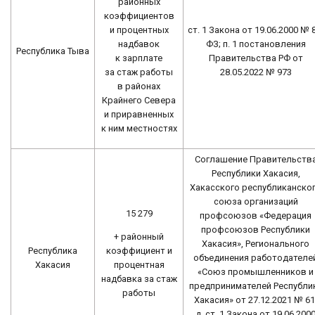
районных
коэффициентов
и процентных
ст. 1 Закона от 19.06.2000 № 
надбавок
ФЗ; п. 1 постановления
Республика Тыва
к зарплате
Правительства РФ от
за стаж работы
28.05.2022 № 973
в районах
Крайнего Севера
и приравненных
к ним местностях
Соглашение Правительств
Республики Хакасия,
Хакасского республиканско
союза организаций
15 279
профсоюзов «Федерация
профсоюзов Республики
+ районный
Хакасия», Регионального
коэффициент и
Республика
объединения работодателе
процентная
Хакасия
«Союз промышленников и
надбавка за стаж
предпринимателей Республи
работы
Хакасия» от 27.12.2021 № 61
д, ст. 1 Закона от 19.06.200