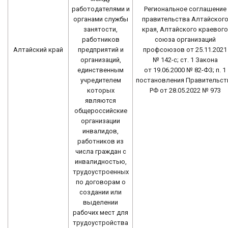
работодателями и
Региональное соглашение
органами службы
правительства Алтайског
занятости,
края, Алтайского краевого
работников
союза организаций
предприятий и
Алтайский край
профсоюзов от 25.11.2021
организаций,
№ 142-с; ст. 1 Закона
единственным
от 19.06.2000 № 82-ФЗ; п. 1
учредителем
постановления Правительст
которых
РФ от 28.05.2022 № 973
являются
общероссийские
организации
инвалидов,
работников из
числа граждан с
инвалидностью,
трудоустроенных
по договорам о
создании или
выделении
рабочих мест для
трудоустройства