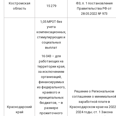
Костромская
ФЗ; п. 1 постановления
15 279
область
Правительства РФ от
28.05.2022 № 973
1,05 МРОТ без
учета
компенсационных,
стимулирующих и
социальных
выплат
16 043 – для
работающих на
территории края,
за исключением
организаций,
финансируемых
из федерального,
Решение о Региональном
краевого и
соглашении о минимально
муниципальных
заработной плате в
бюджетов, – в
Краснодарский
Краснодарском крае на 2022
размере
край
2024 годы; ст. 1 Закона
прожиточного