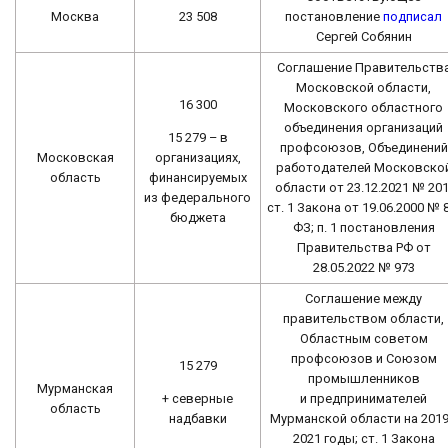
Москва
23 508
постановление
подписал
Сергей Собянин
Соглашение Правительств
Московской области,
16 300
Московского областного
объединения организаций
15 279 – в
профсоюзов, Объединений
организациях,
Московская
работодателей Московско
финансируемых
область
области от 23.12.2021 № 201
из федерального
ст. 1 Закона от 19.06.2000 № 
бюджета
ФЗ; п. 1 постановления
Правительства РФ от
28.05.2022 № 973
Соглашение между
правительством области,
Областным советом
профсоюзов и Союзом
15 279
промышленников
Мурманская
+ северные
и предпринимателей
область
надбавки
Мурманской области на 201
2021 годы; ст. 1 Закона