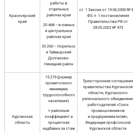
работы в
отдельных
ст. 1 Закона от 19.06.2000 № 
районах края
Красноярский
ФЗ; п. 1 постановления
край
Правительства РФ от
20 468 – в южных
28.05.2022 № 973
и центральных
районах края
33 260 – Норильск
и Таймырский
Долганово-
Ненецкий район
15 279 (размер
Трехстороннее соглашени
прожиточного
правительства Курганской
минимума
области, Курганского
трудоспособного
регионального объединени
населения)
работодателей «Союз
+ районный
промышленников
коэффициент и
Курганская
и предпринимателей»,
процентная
область
Федерации профсоюзов
надбавка за стаж
Курганской области