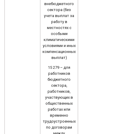
внебюджетного
сектора (без
учета выплат за
работу в
местностях с
особыми
климатическими
условиями и иных
компенсационных
выплат)
15 279 – для
работников
бюджетного
сектора,
работников,
участвующих в
общественных
работах или
временно
трудоустроенных
по договорам
между