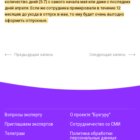
количество дней (5-7) с самого начала мая или даже с последних
дней апреля. Если же сотрудника премировали в течение 12
месяцев до ухода в отпуск в мае, то ему будет очень выгодно
оформить отпускные.
Предыдущая запись
Следующая запись
Вопросы эксперту
О проекте “Бухгуру”
Приглашаем экспертов
Сотрудничество со СМИ
Телеграм
Политика обработки
персональных данных