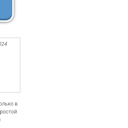
024
олько в
ростой.
с
: