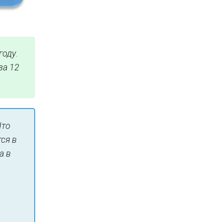
году.
за 12
Что
ся в
а в