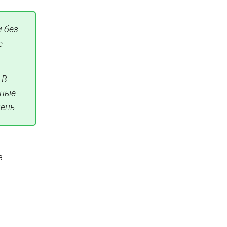
м без
е
 В
ьные
ень.
.