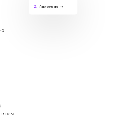
2.
Значения
но
й
 в нем