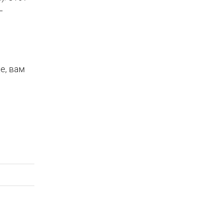
–
е, вам