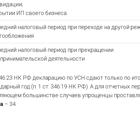
квидации;
крытии ИП своего бизнеса.
едний налоговый период при переходе на другой ре
гообложения
едний налоговый период при прекращении
принимательской деятельности
 346.23 НК РФ декларацию по УСН сдают только по ит
арный год (п. 1 ст. 346.19 НК РФ). А для отчетных п
авляющем большинстве случаев упрощенцы проставл
да
– 34.