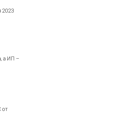
я 2023
, а ИП –
 от