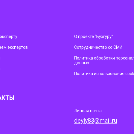
эксперту
О проекте “Бухгуру”
ем экспертов
Сотрудничество со СМИ
м
Политика обработки персона
данных
ы
Политика использования cook
АКТЫ
Личная почта:
deyly83@mail.ru