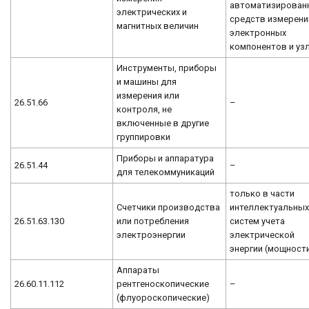
автоматизирован
электрических и
средств измерени
магнитных величин
электронных
компонентов и уз
Инструменты, приборы
и машины для
измерения или
26.51.66
–
контроля, не
включенные в другие
группировки
Приборы и аппаратура
26.51.44
–
для телекоммуникаций
только в части
Счетчики производства
интеллектуальны
26.51.63.130
или потребления
систем учета
электроэнергии
электрической
энергии (мощност
Аппараты
26.60.11.112
рентгеноскопические
–
(флуороскопические)