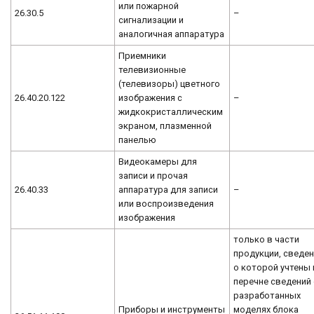
или пожарной
26.30.5
–
сигнализации и
аналогичная аппаратура
Приемники
телевизионные
(телевизоры) цветного
26.40.20.122
изображения с
–
жидкокристаллическим
экраном, плазменной
панелью
Видеокамеры для
записи и прочая
26.40.33
аппаратура для записи
–
или воспроизведения
изображения
только в части
продукции, сведе
о которой учтены 
перечне сведений
разработанных
Приборы и инструменты
моделях блока