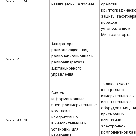
26.51.11.190
навигационные прочие
средств
криптографическ
защиты тахографа
порядке,
установленном
Минтранспорта
Аппаратура
радиолокационная,
радионавигационная и
26.51.2
радиоаппаратура
дистанционного
управления
только в части
контрольно-
Системы
измерительного и
информационные
испытательного
электроизмерительные,
оборудования дл
комплексы
приемочных
измерительно-
26.51.43.120
испытаний
вычислительные и
электронной
установки для
компонентной баз
измерения