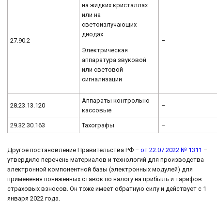
на жидких кристаллах
или на
светоизлучающих
диодах
27.90.2
–
Электрическая
аппаратура звуковой
или световой
сигнализации
Аппараты контрольно-
28.23.13.120
–
кассовые
29.32.30.163
Тахографы
–
Другое постановление Правительства РФ –
от 22.07.2022 № 1311
–
утвердило перечень материалов и технологий для производства
электронной компонентной базы (электронных модулей) для
применения пониженных ставок по налогу на прибыль и тарифов
страховых взносов. Он тоже имеет обратную силу и действует с 1
января 2022 года.