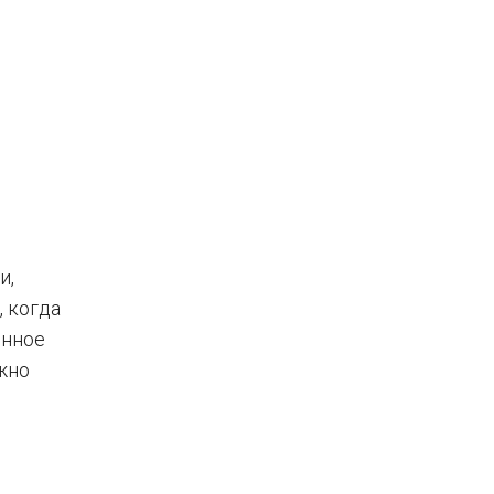
и,
, когда
енное
жно