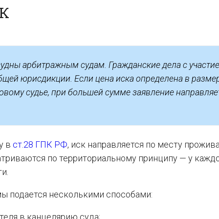
К
удны арбитражным судам. Гражданские дела с участи
щей юрисдикции. Если цена иска определена в разме
ровому судье, при большей сумме заявление направляе
у в
ст.28 ГПК РФ
, иск направляется по месту прожив
атриваются по территориальному принципу — у кажд
и.
ы подается несколькими способами:
теля в канцелярию суда;