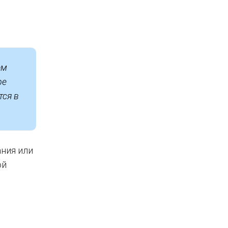
ем
ре
тся в
ания или
ой