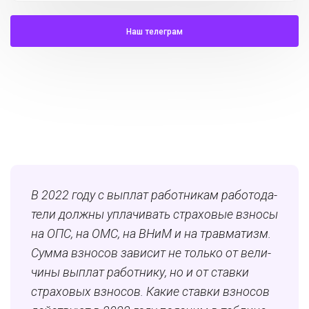
Наш телеграм
В 2022 году с вы­плат ра­бот­ни­кам ра­бо­то­да­
те­ли долж­ны упла­чи­вать стра­хо­вые взно­сы
на ОПС, на ОМС, на ВНиМ и на трав­ма­тизм.
Сумма взно­сов за­ви­сит не толь­ко от ве­ли­
чи­ны вы­плат ра­бот­ни­ку, но и от став­ки
стра­хо­вых взно­сов. Какие ставки взносов