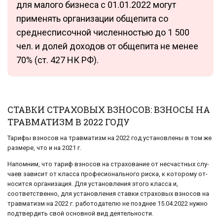
для малого бизнеса с 01.01.2022 могут
применять организации общепита со
среднесписочной численностью до 1 500
чел. и долей доходов от общепита не менее
70% (ст. 427 НК РФ).
СТАВКИ СТРАХОВЫХ ВЗНОСОВ: ВЗНОСЫ НА
ТРАВМАТИЗМ В 2022 ГОДУ
Та­ри­фы взно­сов на трав­ма­тизм на 2022 год уста­нов­ле­ны в том же
раз­ме­ре, что и на 2021 г.
На­пом­ним, что тариф взно­сов на стра­хо­ва­ние от несчаст­ных слу­
ча­ев за­ви­сит от клас­са професионального риска, к ко­то­ро­му от­
но­сит­ся ор­га­ни­за­ция. Для установления этого клас­са и,
соответственно, для уста­нов­ле­ния став­ки стра­хо­вых взно­сов на
трав­ма­тизм на 2022 г. работодателю не позд­нее 15.04.2022 нужно
под­твер­дить свой ос­нов­ной вид де­я­тель­но­сти.