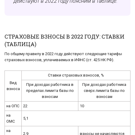
действуют в 2022 году поясним в таблице.
СТРАХОВЫЕ ВЗНОСЫ В 2022 ГОДУ: СТАВКИ
(ТАБЛИЦА)
По об­ще­му пра­ви­лу в 2022 году дей­ству­ют сле­ду­ю­щие та­ри­фы
стра­хо­вых взно­сов, упла­чи­ва­е­мых в ИФНС (ст. 425 НК РФ).
Ставки страховых взносов, %
Вид
При доходах работника в
При доходах работника
взноса
пределах лимита базы по
сверх лимита базы по
взносам
взносам
на ОПС
22
10
на
5,1
ОМС
на
2,9
взносы не начисляются