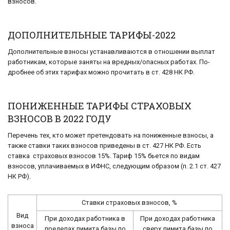
взносов.
ДОПОЛНИТЕЛЬНЫЕ ТАРИФЫ-2022
До­пол­ни­тель­ные взно­сы уста­нав­ли­ва­ют­ся в от­но­ше­нии вы­плат
ра­бот­ни­кам, ко­то­рые за­ня­ты на вредных/опас­ных ра­бо­тах. По­
дроб­нее об этих та­ри­фах можно про­чи­тать в ст. 428 НК РФ.
ПОНИЖЕННЫЕ ТАРИФЫ СТРАХОВЫХ
ВЗНОСОВ В 2022 ГОДУ
Перечень тех, кто может претендовать на пониженные взносы, а
также ставки таких взносов приведены в ст. 427 НК РФ. Есть
ставка страховых взносов 15%. Тариф 15% бьется по видам
взносов, уплачиваемых в ИФНС, следующим образом (п. 2.1 ст. 427
НК РФ).
Ставки страховых взносов, %
Вид
При доходах работника в
При доходах работника
взноса
пределах лимита базы по
сверх лимита базы по