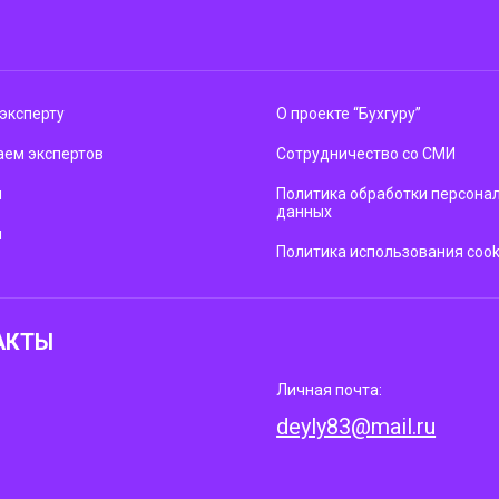
эксперту
О проекте “Бухгуру”
ем экспертов
Сотрудничество со СМИ
м
Политика обработки персона
данных
ы
Политика использования cook
АКТЫ
Личная почта:
deyly83@mail.ru