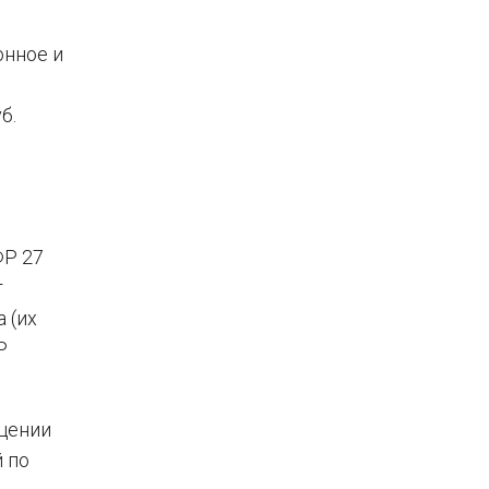
онное и
б.
ФР 27
т
 (их
Р
бщении
 по