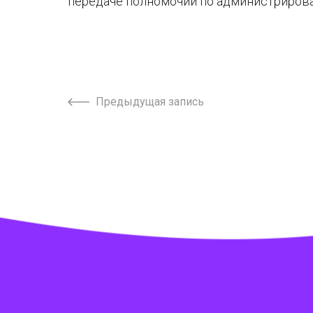
передаче полномочий по администриров
Предыдущая запись