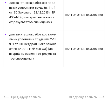
для за­ня­тых на ра­бо­тах с вред­
ны­ми условиями труда (п. 1 ч. 1
ст. 30 За­ко­на от 28.12.2013 г. №
182 1 02 02131 06 3010 160
400-ФЗ) (до­пта­риф не зависит
от результатов спецоценки)
для за­ня­тых на ра­бо­тах с тя­же­
лы­ми условиями труда (пп. 2-18
ч. 1 ст. 30 Фе­де­раль­но­го за­ко­на
от 28.12.2013 г. № 400-ФЗ) (до­
182 1 02 02132 06 3010 160
пта­риф не зависит от ре­зуль­та­
тов спецоценки)
Предыдущая запись
Следующая запись