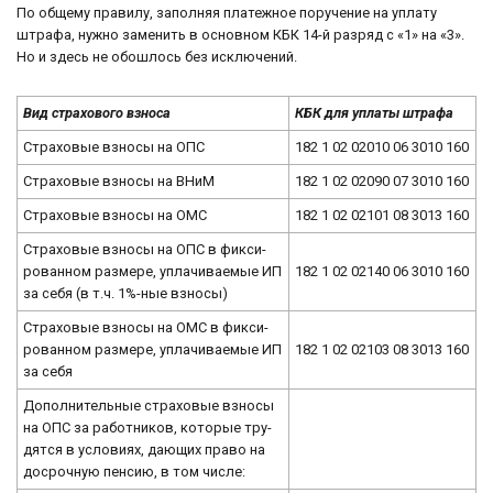
По об­ще­му пра­ви­лу, за­пол­няя пла­теж­ное по­ру­че­ние на упла­ту
штра­фа, нужно за­ме­нить в ос­нов­ном КБК 14-й раз­ряд с «1» на «3».
Но и здесь не обо­ш­лось без ис­клю­че­ний.
Вид стра­хо­во­го взно­са
КБК для упла­ты штра­фа
Стра­хо­вые взно­сы на ОПС
182 1 02 02010 06 3010 160
Стра­хо­вые взно­сы на ВНиМ
182 1 02 02090 07 3010 160
Стра­хо­вые взно­сы на ОМС
182 1 02 02101 08 3013 160
Стра­хо­вые взно­сы на ОПС в фик­си­
ро­ван­ном размере, упла­чи­ва­е­мые ИП
182 1 02 02140 06 3010 160
за себя (в т.ч. 1%-ные взно­сы)
Стра­хо­вые взно­сы на ОМС в фик­си­
ро­ван­ном раз­ме­ре, упла­чи­ва­е­мые ИП
182 1 02 02103 08 3013 160
за себя
До­пол­ни­тель­ные стра­хо­вые взно­сы
на ОПС за ра­бот­ни­ков, ко­то­рые тру­
дят­ся в усло­ви­ях, дающих право на
до­сроч­ную пен­сию, в том числе: