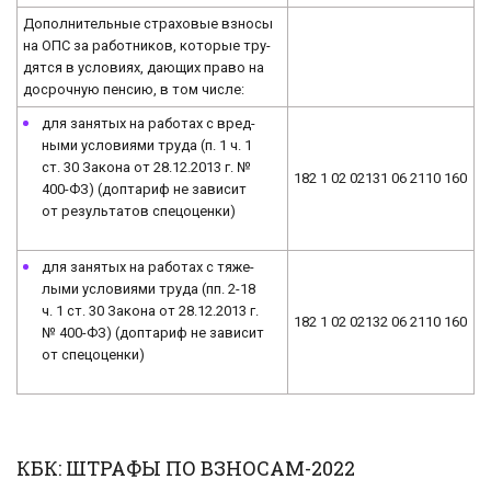
До­пол­ни­тель­ные стра­хо­вые взно­сы
на ОПС за ра­бот­ни­ков, ко­то­рые тру­
дят­ся в усло­ви­ях, дающих право на
до­сроч­ную пен­сию, в том числе:
для за­ня­тых на ра­бо­тах с вред­
ны­ми условиями труда (п. 1 ч. 1
ст. 30 Закона от 28.12.2013 г. №
182 1 02 02131 06 2110 160
400-ФЗ) (до­пта­риф не зависит
от ре­зуль­та­тов спе­цо­цен­ки)
для за­ня­тых на ра­бо­тах с тя­же­
лы­ми условиями труда (пп. 2-18
ч. 1 ст. 30 Закона от 28.12.2013 г.
182 1 02 02132 06 2110 160
№ 400-ФЗ) (до­пта­риф не зависит
от спе­цо­цен­ки)
КБК: ШТРАФЫ ПО ВЗНОСАМ-2022