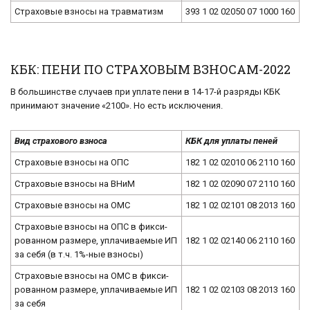
Стра­хо­вые взно­сы на трав­ма­тизм
393 1 02 02050 07 1000 160
КБК: ПЕНИ ПО СТРАХОВЫМ ВЗНОСАМ-2022
В боль­шин­стве слу­ча­ев при упла­те пени в 14-17-й раз­ря­ды КБК
при­ни­ма­ют зна­че­ние «2100». Но есть ис­клю­че­ния.
Вид стра­хо­во­го взно­са
КБК для упла­ты пеней
Стра­хо­вые взно­сы на ОПС
182 1 02 02010 06 2110 160
Стра­хо­вые взно­сы на ВНиМ
182 1 02 02090 07 2110 160
Стра­хо­вые взно­сы на ОМС
182 1 02 02101 08 2013 160
Стра­хо­вые взно­сы на ОПС в фик­си­
ро­ван­ном размере, упла­чи­ва­е­мые ИП
182 1 02 02140 06 2110 160
за себя (в т.ч. 1%-ные взно­сы)
Стра­хо­вые взно­сы на ОМС в фик­си­
ро­ван­ном раз­ме­ре, упла­чи­ва­е­мые ИП
182 1 02 02103 08 2013 160
за себя