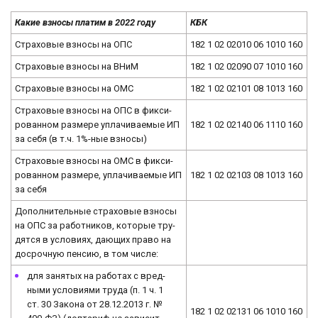
Какие взносы платим в 2022 году
КБК
Стра­хо­вые взно­сы на ОПС
182 1 02 02010 06 1010 160
Стра­хо­вые взно­сы на ВНиМ
182 1 02 02090 07 1010 160
Стра­хо­вые взно­сы на ОМС
182 1 02 02101 08 1013 160
Стра­хо­вые взно­сы на ОПС в фик­си­
ро­ван­ном размере упла­чи­ва­е­мые ИП
182 1 02 02140 06 1110 160
за себя (в т.ч. 1%-ные взно­сы)
Стра­хо­вые взно­сы на ОМС в фик­си­
ро­ван­ном размере, упла­чи­ва­е­мые ИП
182 1 02 02103 08 1013 160
за себя
До­пол­ни­тель­ные стра­хо­вые взно­сы
на ОПС за ра­бот­ни­ков, ко­то­рые тру­
дят­ся в усло­ви­ях, дающих право на
до­сроч­ную пен­сию, в том числе:
для за­ня­тых на ра­бо­тах с вред­
ны­ми условиями труда (п. 1 ч. 1
ст. 30 Закона от 28.12.2013 г. №
182 1 02 02131 06 1010 160