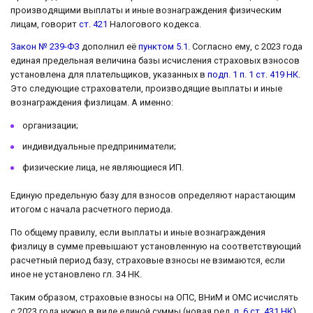
производящими выплаты и иные вознаграждения физическим
лицам, говорит
ст. 421
Налогового кодекса.
Закон № 239-ФЗ
дополнил её
пунктом 5.1
. Согласно ему, с 2023 года
единая предельная величина базы исчисления страховых взносов
установлена для плательщиков, указанных в
подп. 1 п. 1 ст. 419 НК
.
Это следующие страхователи, производящие выплаты и иные
вознаграждения физлицам. А именно:
организации;
индивидуальные предприниматели;
физические лица, не являющиеся ИП.
Единую предельную базу для взносов определяют нарастающим
итогом с начала расчетного периода.
По общему правилу, если выплаты и иные вознаграждения
физлицу в сумме превышают установленную на соответствующий
расчетный период базу, страховые взносы не взимаются, если
иное не установлено гл. 34 НК.
Таким образом, страховые взносы на ОПС, ВНиМ и ОМС исчислять
с 2023 года нужно в виде единой суммы (новая ред.
п. 6 ст. 431 НК
).