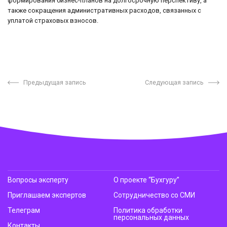
формирования бизнес-планов на долгосрочную перспективу, а
также сокращения административных расходов, связанных с
уплатой страховых взносов.
Предыдущая запись
Следующая запись
Вопросы эксперту
О проекте “Бухгуру”
Приглашаем экспертов
Сотрудничество со СМИ
Телеграм
Политика обработки
персональных данных
Контакты