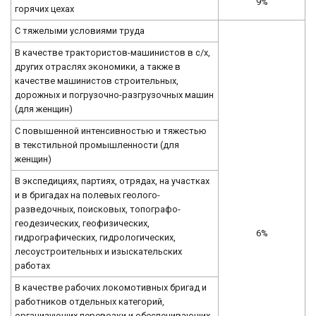
9%
горячих цехах
С тяжелыми условиями труда
В качестве трактористов-машинистов в с/х,
других отраслях экономики, а также в
качестве машинистов строительных,
дорожных и погрузочно-разгрузочных машин
(для женщин)
С повышенной интенсивностью и тяжестью
в текстильной промышленности (для
женщин)
В экспедициях, партиях, отрядах, на участках
и в бригадах на полевых геолого-
разведочных, поисковых, топографо-
геодезических, геофизических,
6%
гидрографических, гидрологических,
лесоустроительных и изыскательских
работах
В качестве рабочих локомотивных бригад и
работников отдельных категорий,
организующих перевозки и обеспечивающих