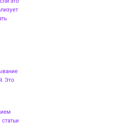
сли это
ализует
ать
зывание
й. Это
нием
 статьи