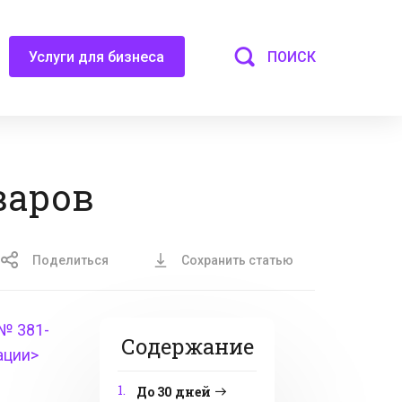
ПОИСК
Услуги для бизнеса
варов
Поделиться
Сохранить статью
 № 381-
Содержание
ации>
1.
До 30 дней