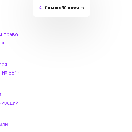
2.
Свыше 30 дней
и право
ых
ося
9 № 381-
т
анизаций
.
или