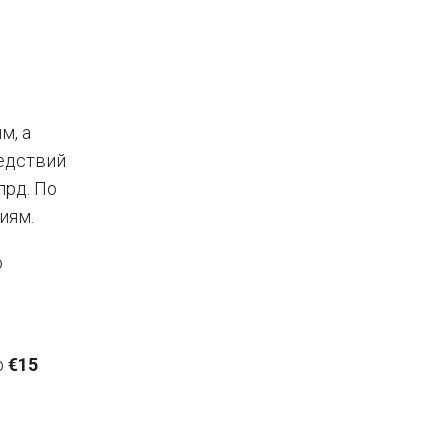
м, а
ледствий
лрд. По
иям.
о
о
€15