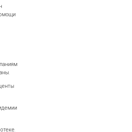
н
помощи
мпаниям
аны.
оценты
пидемии
отеке.