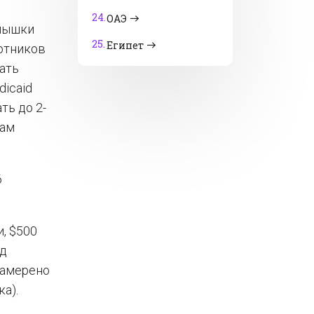
24.
ОАЭ
спышки
25.
Египет
отников
ать
dicaid
ть до 2-
кам
6
, $500
рд
намерено
а).