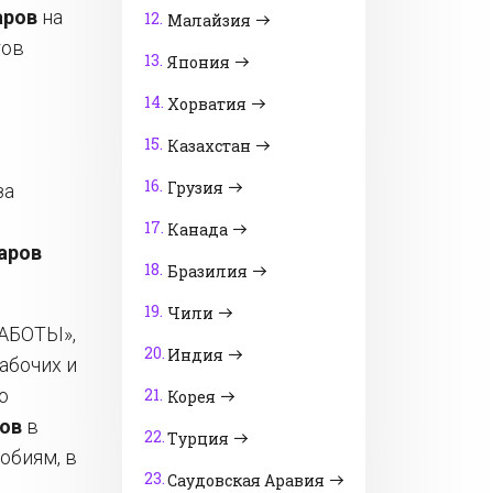
аров
на
12.
Малайзия
тов
13.
Япония
14.
Хорватия
15.
Казахстан
16.
Грузия
за
17.
Канада
аров
18.
Бразилия
19.
Чили
ЗАБОТЫ»,
20.
Индия
абочих и
о
21.
Корея
ов
в
22.
Турция
обиям, в
23.
Саудовская Аравия