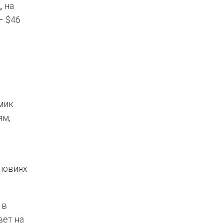
, на
– $46
мик
ям,
ловиях
 в
вет на