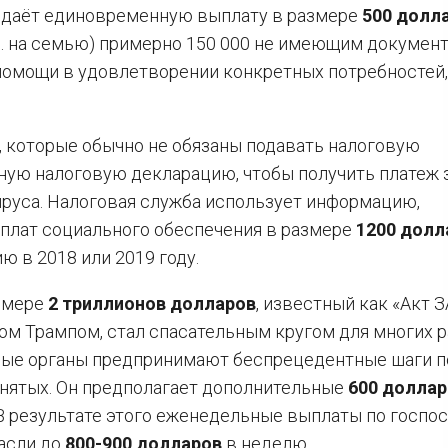
ыдаёт единовременную выплату в размере
500 долл
л. на семью) примерно 150 000 не имеющим докумен
помощи в удовлетворении конкретных потребностей,
 которые обычно не обязаны подавать налоговую
ную налоговую декларацию, чтобы получить платеж 
руса. Налоговая служба использует информацию,
плат социального обеспечения в размере
1200 долл
ю в 2018 или 2019 году.
змере
2 триллионов долларов
, известный как «Акт 
 Трампом, стал спасательным кругом для многих р
ные органы предпринимают беспрецедентные шаги п
нятых. Он предполагает дополнительные
600 доллар
В результате этого еженедельные выплаты по госпос
асли до
800-900 долларов
в неделю.