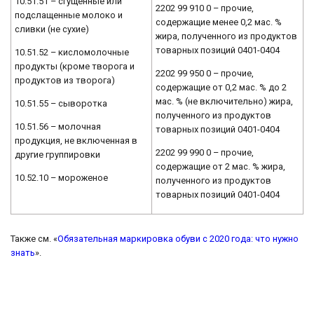
10.51.51 – сгущенные или
2202 99 910 0 – прочие,
подслащенные молоко и
содержащие менее 0,2 мас. %
сливки (не сухие)
жира, полученного из продуктов
товарных позиций 0401-0404
10.51.52 – кисломолочные
продукты (кроме творога и
2202 99 950 0 – прочие,
продуктов из творога)
содержащие от 0,2 мас. % до 2
мас. % (не включительно) жира,
10.51.55 – сыворотка
полученного из продуктов
10.51.56 – молочная
товарных позиций 0401-0404
продукция, не включенная в
2202 99 990 0 – прочие,
другие группировки
содержащие от 2 мас. % жира,
10.52.10 – мороженое
полученного из продуктов
товарных позиций 0401-0404
Также см. «
Обязательная маркировка обуви с 2020 года: что нужно
знать
».