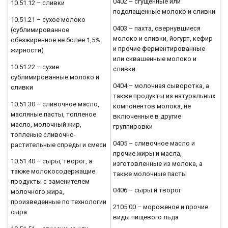
0402 – сгущенные или
10.51.12 – сливки
подслащенные молоко и сливки
10.51.21 – сухое молоко
0403 – пахта, свернувшиеся
(сублимированное
молоко и сливки, йогурт, кефир
обезжиренное не более 1,5%
и прочие ферментированные
жирности)
или сквашенные молоко и
10.51.22 – сухие
сливки
сублимированные молоко и
0404 – молочная сыворотка, а
сливки
также продукты из натуральных
10.51.30 – сливочное масло,
компонентов молока, не
масляные пасты, топленое
включенные в другие
масло, молочный жир,
группировки
топленые сливочно-
0405 – сливочное масло и
растительные спреды и смеси
прочие жиры и масла,
10.51.40 – сыры, творог, а
изготовленные из молока, а
также молокосодержащие
также молочные пасты
продукты с заменителем
0406 – сыры и творог
молочного жира,
произведенные по технологии
2105 00 – мороженое и прочие
сыра
виды пищевого льда