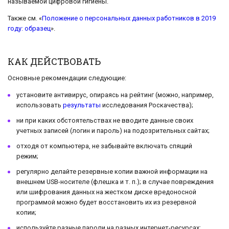
называемой цифровой гигиены.
Также см. «
Положение о персональных данных работников в 2019
году: образец
».
КАК ДЕЙСТВОВАТЬ
Основные рекомендации следующие:
установите антивирус, опираясь на рейтинг (можно, например,
использовать
результаты
исследования Роскачества);
ни при каких обстоятельствах не вводите данные своих
учетных записей (логин и пароль) на подозрительных сайтах;
отходя от компьютера, не забывайте включать спящий
режим;
регулярно делайте резервные копии важной информации на
внешнем USB-носителе (флешка и т. п.); в случае повреждения
или шифрования данных на жестком диске вредоносной
программой можно будет восстановить их из резервной
копии;
используйте разные пароли на разных интернет-ресурсах;