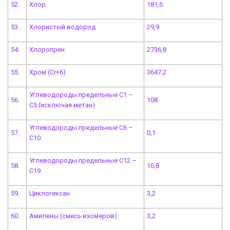
52.
Хлор
181,6
53.
Хлористый водород
29,9
54.
Хлоропрен
2736,8
55.
Хром (Cr+6)
3647,2
Углеводороды предельные C1 –
56.
108
C5 (исключая метан)
Углеводороды предельные C6 –
57.
0,1
C10
Углеводороды предельные C12 –
58.
10,8
C19
59.
Циклогексан
3,2
60.
Амилены (смесь изомеров)
3,2