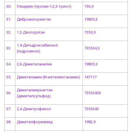
30.
Глицерин (пропан-1,2,3-триол)
736,9
31.
Дибромхлорметан
19835,3
32.
1,2-Дихлорэтан
7355,9
1,4-Дигидроксибензол
33.
735534,3
(гидрохинон)
34.
2,6-Диметиланилин
19835,3
35.
Диметиламин (N-метилметанамин)
147117
Диметилмеркаптан
36.
73553403
(диметилсульфид)
37.
2,4-Динитрофенол
7355340
38.
Диметилформамид
1982,9