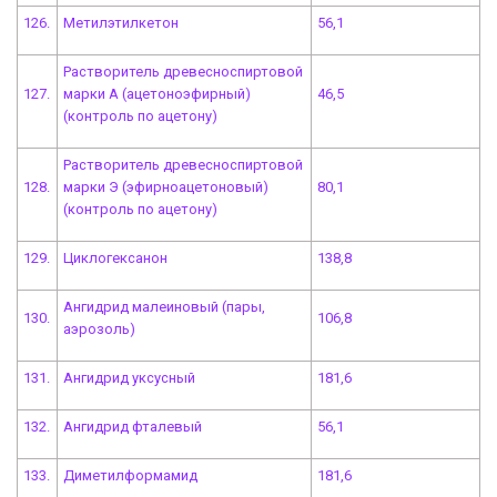
126.
Метилэтилкетон
56,1
Растворитель древесноспиртовой
127.
марки А (ацетоноэфирный)
46,5
(контроль по ацетону)
Растворитель древесноспиртовой
128.
марки Э (эфирноацетоновый)
80,1
(контроль по ацетону)
129.
Циклогексанон
138,8
Ангидрид малеиновый (пары,
130.
106,8
аэрозоль)
131.
Ангидрид уксусный
181,6
132.
Ангидрид фталевый
56,1
133.
Диметилформамид
181,6