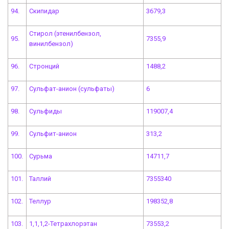
94.
Скипидар
3679,3
Стирол (этенилбензол,
95.
7355,9
винилбензол)
96.
Стронций
1488,2
97.
Сульфат-анион (сульфаты)
6
98.
Сульфиды
119007,4
99.
Сульфит-анион
313,2
100.
Сурьма
14711,7
101.
Таллий
7355340
102.
Теллур
198352,8
103.
1,1,1,2-Тетрахлорэтан
73553,2