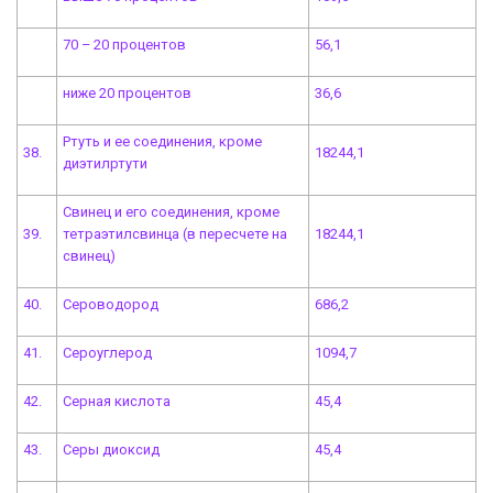
70 – 20 процентов
56,1
ниже 20 процентов
36,6
Ртуть и ее соединения, кроме
38.
18244,1
диэтилртути
Свинец и его соединения, кроме
39.
тетраэтилсвинца (в пересчете на
18244,1
свинец)
40.
Сероводород
686,2
41.
Сероуглерод
1094,7
42.
Серная кислота
45,4
43.
Серы диоксид
45,4