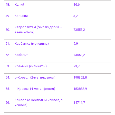
48.
Калий
16,6
49.
Кальций
3,2
Капролактам (гексагидро-2H-
50.
73553,2
азепин-2-он)
51.
Карбамид (мочевина)
9,9
52.
Кобальт
73553,2
53.
Кремний (силикаты)
73,7
54.
о-Крезол (2-метилфенол)
198352,8
55.
п-Крезол (4-метилфенол)
183882,9
Ксилол (о-ксилол, м-ксилол, п-
56.
14711,7
ксилол)