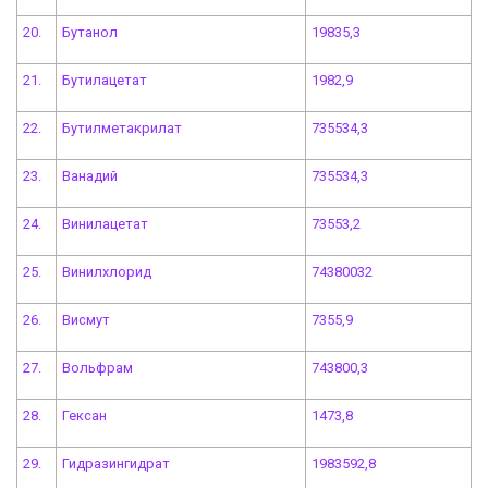
20.
Бутанол
19835,3
21.
Бутилацетат
1982,9
22.
Бутилметакрилат
735534,3
23.
Ванадий
735534,3
24.
Винилацетат
73553,2
25.
Винилхлорид
74380032
26.
Висмут
7355,9
27.
Вольфрам
743800,3
28.
Гексан
1473,8
29.
Гидразингидрат
1983592,8