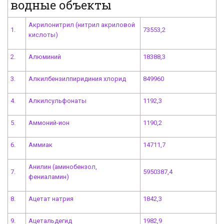
водные объекты
Акрилонитрил (нитрил акриловой
1.
73553,2
кислоты)
2.
Алюминий
18388,3
3.
Алкилбензилпиридиния хлорид
849960
4.
Алкилсульфонаты
1192,3
5.
Аммоний-ион
1190,2
6.
Аммиак
14711,7
Анилин (аминобензол,
7.
5950387,4
фениаламин)
8.
Ацетат натрия
1842,3
9.
Ацетальдегид
1982,9