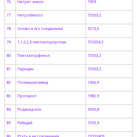
76.
Нитрит-анион
7439
77.
Нитробензол
73553,2
78.
Олово и его соединения
5313,6
79.
1,1,2,2,3-пентахлорпропан
735534,3
80.
Пентахлорфенол
73553,2
81.
Пиридин
73553,2
82.
Полиакриламид
7436,9
83.
Пропанол
1982,9
84.
Роданид-ион
5950,8
85.
Рубидий
7355,9
86.
Ртуть и ее соединения
73553403