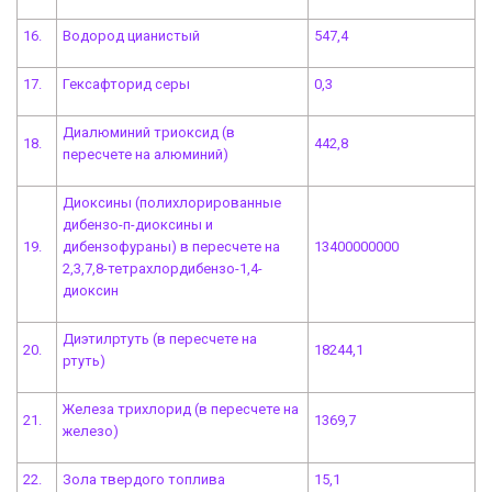
16.
Водород цианистый
547,4
17.
Гексафторид серы
0,3
Диалюминий триоксид (в
18.
442,8
пересчете на алюминий)
Диоксины (полихлорированные
дибензо-п-диоксины и
19.
дибензофураны) в пересчете на
13400000000
2,3,7,8-тетрахлордибензо-1,4-
диоксин
Диэтилртуть (в пересчете на
20.
18244,1
ртуть)
Железа трихлорид (в пересчете на
21.
1369,7
железо)
22.
Зола твердого топлива
15,1