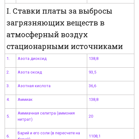
I. Ставки платы за выбросы
загрязняющих веществ в
атмосферный воздух
стационарными источниками
1.
Азота диоксид
138,8
2.
Азота оксид
93,5
3.
Азотная кислота
36,6
4.
Аммиак
138,8
Аммиачная селитра (аммония
5.
20
нитрат)
Барий и его соли (в пересчете на
6.
1108,1