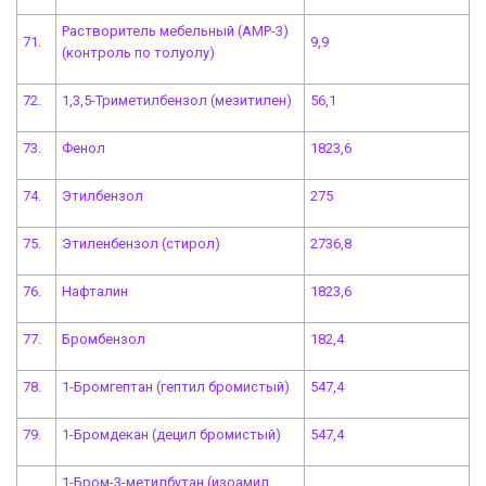
Растворитель мебельный (АМР-3)
71.
9,9
(контроль по толуолу)
72.
1,3,5-Триметилбензол (мезитилен)
56,1
73.
Фенол
1823,6
74.
Этилбензол
275
75.
Этиленбензол (стирол)
2736,8
76.
Нафталин
1823,6
77.
Бромбензол
182,4
78.
1-Бромгептан (гептил бромистый)
547,4
79.
1-Бромдекан (децил бромистый)
547,4
1-Бром-3-метилбутан (изоамил