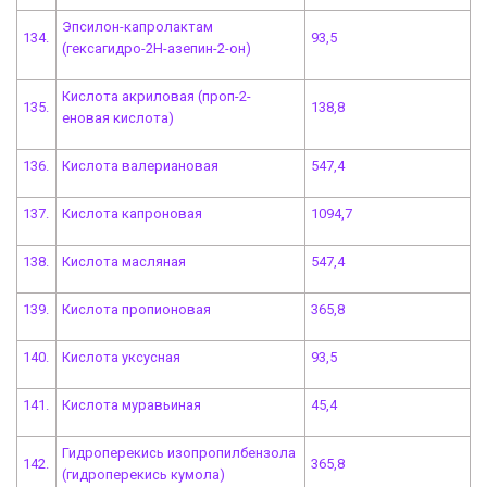
Эпсилон-капролактам
134.
93,5
(гексагидро-2H-азепин-2-он)
Кислота акриловая (проп-2-
135.
138,8
еновая кислота)
136.
Кислота валериановая
547,4
137.
Кислота капроновая
1094,7
138.
Кислота масляная
547,4
139.
Кислота пропионовая
365,8
140.
Кислота уксусная
93,5
141.
Кислота муравьиная
45,4
Гидроперекись изопропилбензола
142.
365,8
(гидроперекись кумола)