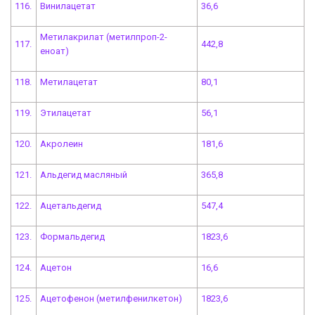
116.
Винилацетат
36,6
Метилакрилат (метилпроп-2-
117.
442,8
еноат)
118.
Метилацетат
80,1
119.
Этилацетат
56,1
120.
Акролеин
181,6
121.
Альдегид масляный
365,8
122.
Ацетальдегид
547,4
123.
Формальдегид
1823,6
124.
Ацетон
16,6
125.
Ацетофенон (метилфенилкетон)
1823,6