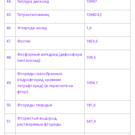
44.
Теллура диоксид
10947
45.
Тетраэтилсвинец
136824,2
46.
Углерода оксид
1,6
47.
Фосген
1823,6
Фосфорный ангидрид (дифосфора
48.
109,5
пентаоксид)
Фториды газообразные
(гидрофторид, кремния
49.
1094,7
тетрафторид) (в пересчете на
фтор)
50.
Фториды твердые
181,6
Фтористый водород,
51.
547,4
растворимые фториды