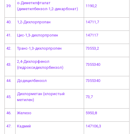
о-Диметилфталат
39.
1190,2
(диметилбензол-1,2-дикарбонат)
40.
1,2-Дихлорпропан
14711,7
41.
Цис-1,3-дихлорпропен
147117
42.
Транс-1,3-дихлорпропен
73553,2
2,4-Дихлорфенол
43.
7355340
(гидроксидихлорбензол)
44.
Додецилбензол
7355340
Дихлорметан (хлористый
45.
73,7
метилен)
46.
Железо
5950,8
47.
Кадмий
147106,3