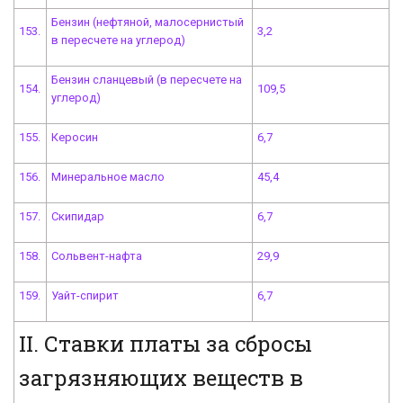
Бензин (нефтяной, малосернистый
153.
3,2
в пересчете на углерод)
Бензин сланцевый (в пересчете на
154.
109,5
углерод)
155.
Керосин
6,7
156.
Минеральное масло
45,4
157.
Скипидар
6,7
158.
Сольвент-нафта
29,9
159.
Уайт-спирит
6,7
II. Ставки платы за сбросы
загрязняющих веществ в