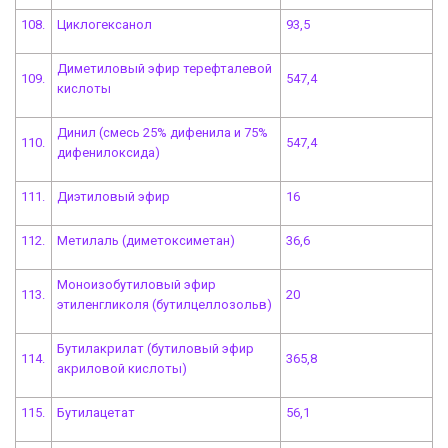
108.
Циклогексанол
93,5
Диметиловый эфир терефталевой
109.
547,4
кислоты
Динил (смесь 25% дифенила и 75%
110.
547,4
дифенилоксида)
111.
Диэтиловый эфир
16
112.
Метилаль (диметоксиметан)
36,6
Моноизобутиловый эфир
113.
20
этиленгликоля (бутилцеллозольв)
Бутилакрилат (бутиловый эфир
114.
365,8
акриловой кислоты)
115.
Бутилацетат
56,1