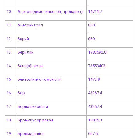
10.
Ацетон (диметилкетон, пропанон)
14711,7
11.
Ацетонитрил
850
12.
Барий
850
13.
Берилий
1983592,8
14.
Бенз(а)пирен
73553403
15.
Бензол и его гомологи
1473,8
16.
Бор
43267,4
17.
Борная кислота
43267,4
18.
Бромдихлорметан
19835,3
19.
Бромид-анион
667,5