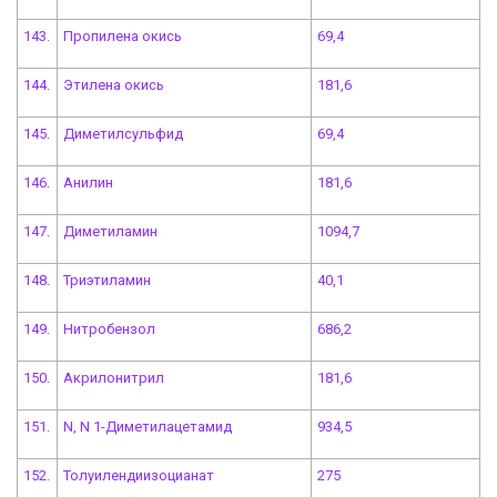
143.
Пропилена окись
69,4
144.
Этилена окись
181,6
145.
Диметилсульфид
69,4
146.
Анилин
181,6
147.
Диметиламин
1094,7
148.
Триэтиламин
40,1
149.
Нитробензол
686,2
150.
Акрилонитрил
181,6
151.
N, N 1-Диметилацетамид
934,5
152.
Толуилендиизоцианат
275