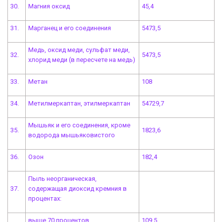
30.
Магния оксид
45,4
31.
Марганец и его соединения
5473,5
Медь, оксид меди, сульфат меди,
32.
5473,5
хлорид меди (в пересчете на медь)
33.
Метан
108
34.
Метилмеркаптан, этилмеркаптан
54729,7
Мышьяк и его соединения, кроме
35.
1823,6
водорода мышьяковистого
36.
Озон
182,4
Пыль неорганическая,
37.
содержащая диоксид кремния в
процентах:
выше 70 процентов
109,5