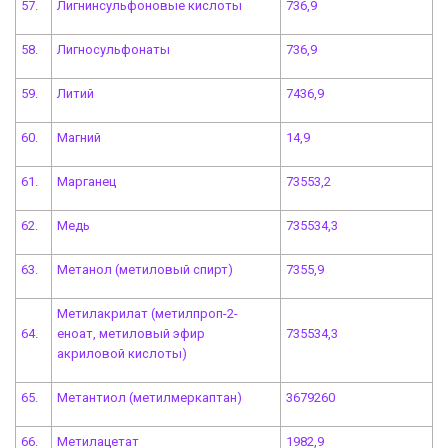
57.
Лигнинсульфоновые кислоты
736,9
58.
Лигносульфонаты
736,9
59.
Литий
7436,9
60.
Магний
14,9
61.
Марганец
73553,2
62.
Медь
735534,3
63.
Метанол (метиловый спирт)
7355,9
Метилакрилат (метилпроп-2-
64.
еноат, метиловый эфир
735534,3
акриловой кислоты)
65.
Метантиол (метилмеркаптан)
3679260
66.
Метилацетат
1982,9