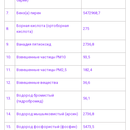
барий)
7.
Бенз(а) пирен
5472968,7
Борная кислота (ортоборная
8.
275
кислота)
9.
Ванадия пятиоксид
2736,8
10.
Взвешенные частицы РМ10
93,5
11.
Взвешенные частицы РМ2,5
182,4
12.
Взвешенные вещества
36,6
Водород бромистый
13.
56,1
(гидробромид)
14.
Водород мышьяковистый (арсин)
2736,8
15.
Водород фосфористый (фосфин)
5473,5