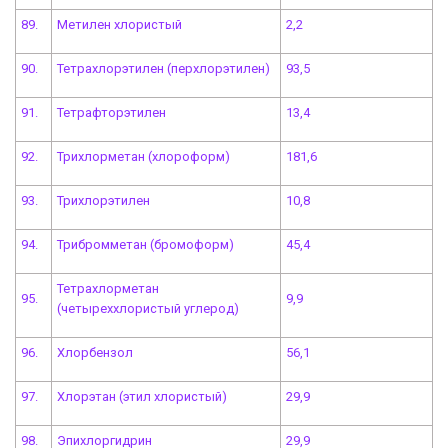
89.
Метилен хлористый
2,2
90.
Тетрахлорэтилен (перхлорэтилен)
93,5
91.
Тетрафторэтилен
13,4
92.
Трихлорметан (хлороформ)
181,6
93.
Трихлорэтилен
10,8
94.
Трибромметан (бромоформ)
45,4
Тетрахлорметан
95.
9,9
(четыреххлористый углерод)
96.
Хлорбензол
56,1
97.
Хлорэтан (этил хлористый)
29,9
98.
Эпихлоргидрин
29,9