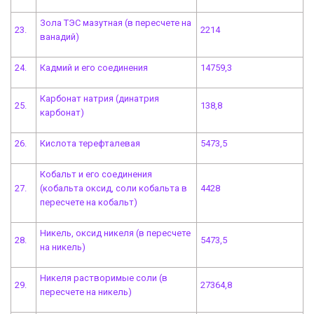
Зола ТЭС мазутная (в пересчете на
23.
2214
ванадий)
24.
Кадмий и его соединения
14759,3
Карбонат натрия (динатрия
25.
138,8
карбонат)
26.
Кислота терефталевая
5473,5
Кобальт и его соединения
27.
(кобальта оксид, соли кобальта в
4428
пересчете на кобальт)
Никель, оксид никеля (в пересчете
28.
5473,5
на никель)
Никеля растворимые соли (в
29.
27364,8
пересчете на никель)