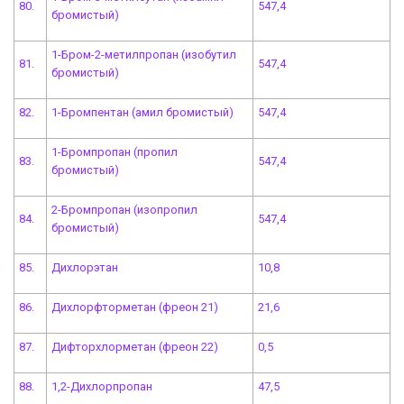
80.
547,4
бромистый)
1-Бром-2-метилпропан (изобутил
81.
547,4
бромистый)
82.
1-Бромпентан (амил бромистый)
547,4
1-Бромпропан (пропил
83.
547,4
бромистый)
2-Бромпропан (изопропил
84.
547,4
бромистый)
85.
Дихлорэтан
10,8
86.
Дихлорфторметан (фреон 21)
21,6
87.
Дифторхлорметан (фреон 22)
0,5
88.
1,2-Дихлорпропан
47,5