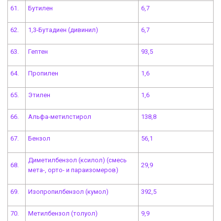
61.
Бутилен
6,7
62.
1,3-Бутадиен (дивинил)
6,7
63.
Гептен
93,5
64.
Пропилен
1,6
65.
Этилен
1,6
66.
Альфа-метилстирол
138,8
67.
Бензол
56,1
Диметилбензол (ксилол) (смесь
68.
29,9
мета-, орто- и параизомеров)
69.
Изопропилбензол (кумол)
392,5
70.
Метилбензол (толуол)
9,9