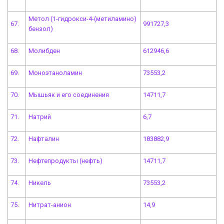
Метол (1-гидрокси-4-(метиламино)
67.
991727,3
бензол)
68.
Молибден
612946,6
69.
Моноэтаноламин
73553,2
70.
Мышьяк и его соединения
14711,7
71.
Натрий
6,7
72.
Нафталин
183882,9
73.
Нефтепродукты (нефть)
14711,7
74.
Никель
73553,2
75.
Нитрат-анион
14,9